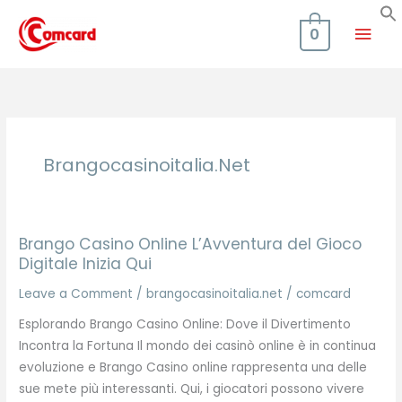
Skip
Mai
to
0
content
Men
Brangocasinoitalia.net
Brango Casino Online L’Avventura del Gioco
Digitale Inizia Qui
Leave a Comment
/
brangocasinoitalia.net
/
comcard
Esplorando Brango Casino Online: Dove il Divertimento
Incontra la Fortuna Il mondo dei casinò online è in continua
evoluzione e Brango Casino online rappresenta una delle
sue mete più interessanti. Qui, i giocatori possono vivere