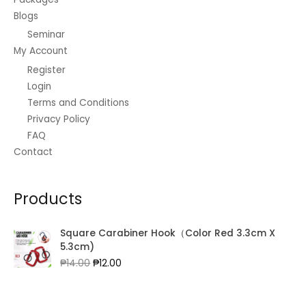
Blogs
Seminar
My Account
Register
Login
Terms and Conditions
Privacy Policy
FAQ
Contact
Products
Square Carabiner Hook（Color Red 3.3cm X
5.3cm)
Original
Current
₱
14.00
₱
12.00
price
price
was:
is:
₱14.00.
₱12.00.