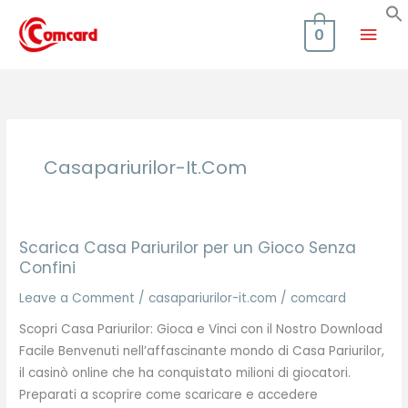
Skip
Mai
to
0
content
Men
Casapariurilor-It.com
Scarica Casa Pariurilor per un Gioco Senza
Confini
Leave a Comment
/
casapariurilor-it.com
/
comcard
Scopri Casa Pariurilor: Gioca e Vinci con il Nostro Download
Facile Benvenuti nell’affascinante mondo di Casa Pariurilor,
il casinò online che ha conquistato milioni di giocatori.
Preparati a scoprire come scaricare e accedere