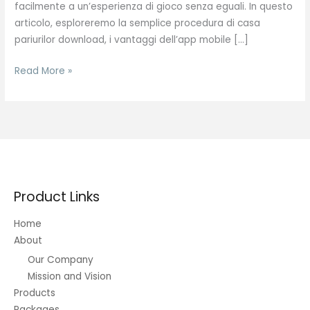
facilmente a un’esperienza di gioco senza eguali. In questo
articolo, esploreremo la semplice procedura di casa
pariurilor download, i vantaggi dell’app mobile […]
Scarica
Read More »
Casa
Pariurilor
per
un
Gioco
Senza
Confini
Product Links
Home
About
Our Company
Mission and Vision
Products
Packages