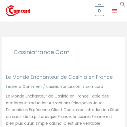
Skip
Mai
to
0
content
Men
Casiniafrance.com
Le Monde Enchanteur de Casinia en France
Leave a Comment
/
casiniafrance.com
/
comcard
Le Monde Enchanteur de Casinia en France Table des
matières Introduction Attractions Principales Jeux
Disponibles Expérience Client Conclusion Introduction Situé
au cœur de la pittoresque France, le casinia France est
bien plus qu’un simple casino. C’est une véritable