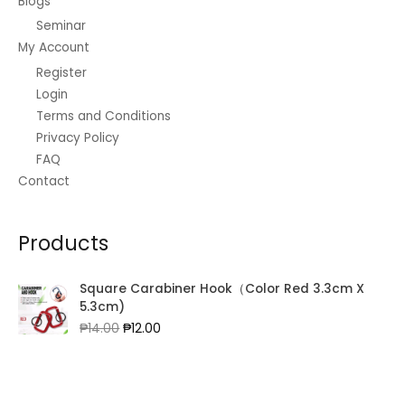
Blogs
Seminar
My Account
Register
Login
Terms and Conditions
Privacy Policy
FAQ
Contact
Products
Square Carabiner Hook（Color Red 3.3cm X
5.3cm)
Original
Current
₱
14.00
₱
12.00
price
price
was:
is:
₱14.00.
₱12.00.