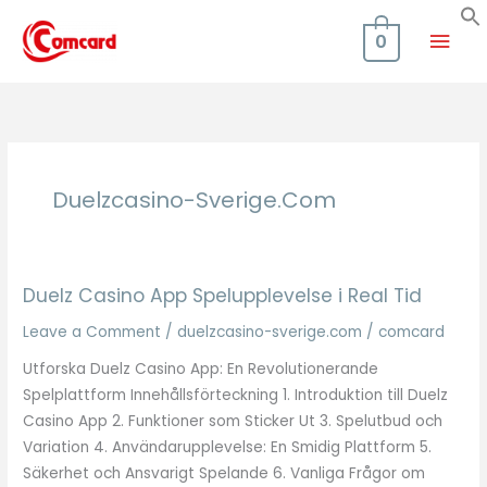
Skip
Mai
to
0
content
Men
Duelzcasino-Sverige.com
Duelz Casino App Spelupplevelse i Real Tid
Leave a Comment
/
duelzcasino-sverige.com
/
comcard
Utforska Duelz Casino App: En Revolutionerande
Spelplattform Innehållsförteckning 1. Introduktion till Duelz
Casino App 2. Funktioner som Sticker Ut 3. Spelutbud och
Variation 4. Användarupplevelse: En Smidig Plattform 5.
Säkerhet och Ansvarigt Spelande 6. Vanliga Frågor om