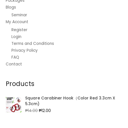
Packages
Blogs
Seminar
My Account
Register
Login
Terms and Conditions
Privacy Policy
FAQ
Contact
Products
Square Carabiner Hook（Color Red 3.3cm X
5.3cm)
Original
Current
₱
14.00
₱
12.00
price
price
was:
is:
₱14.00.
₱12.00.