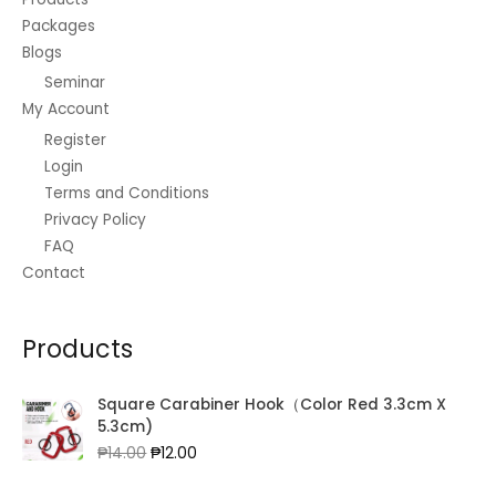
Packages
Blogs
Seminar
My Account
Register
Login
Terms and Conditions
Privacy Policy
FAQ
Contact
Products
Square Carabiner Hook（Color Red 3.3cm X
5.3cm)
Original
Current
₱
14.00
₱
12.00
price
price