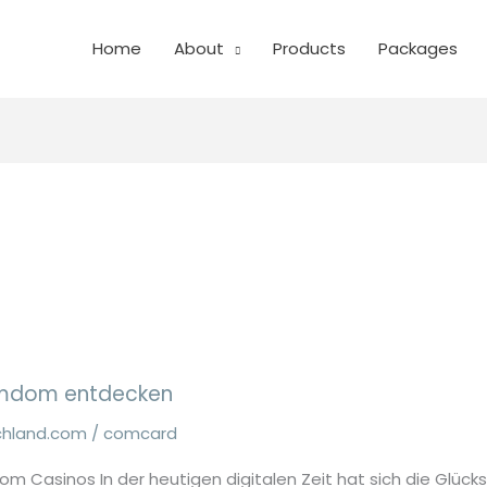
Home
About
Products
Packages
amdom entdecken
hland.com
/
comcard
m Casinos In der heutigen digitalen Zeit hat sich die Glücks