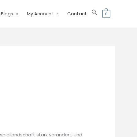
Blogs
My Account
Contact
0
spiellandschaft stark verändert, und