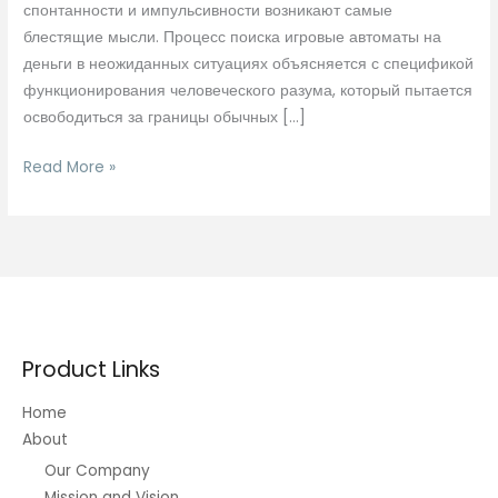
спонтанности и импульсивности возникают самые
блестящие мысли. Процесс поиска игровые автоматы на
деньги в неожиданных ситуациях объясняется с спецификой
функционирования человеческого разума, который пытается
освободиться за границы обычных […]
По
Read More »
какой
причине
человек
ищут
мотивацию
в
хаосе
Product Links
Home
About
Our Company
Mission and Vision