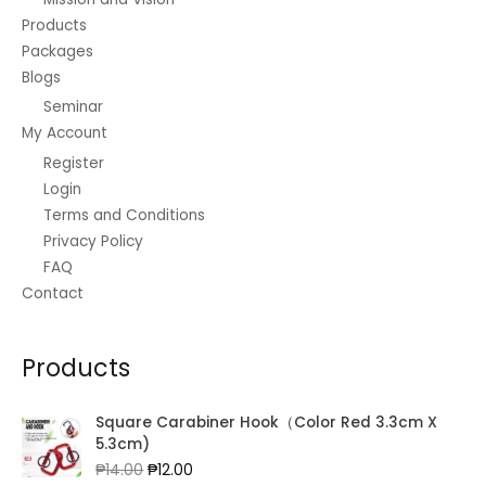
Products
Packages
Blogs
Seminar
My Account
Register
Login
Terms and Conditions
Privacy Policy
FAQ
Contact
Products
Square Carabiner Hook（Color Red 3.3cm X
5.3cm)
Original
Current
₱
14.00
₱
12.00