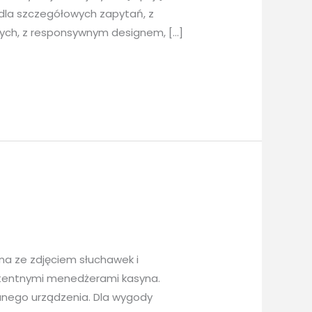
dla szczegółowych zapytań, z
nych, z responsywnym designem, […]
ona ze zdjęciem słuchawek i
etentnymi menedżerami kasyna.
anego urządzenia. Dla wygody