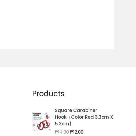
Products
Square Carabiner
Hook（Color Red 3.3cm X
5.3cm)
Original
Current
₱
14.00
₱
12.00