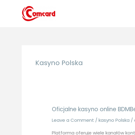
Skip
to
content
Kasyno Polska
Oficjalne kasyno online BDM
Leave a Comment
/
kasyno Polska
/
Platforma oferuje wiele kanałów kont