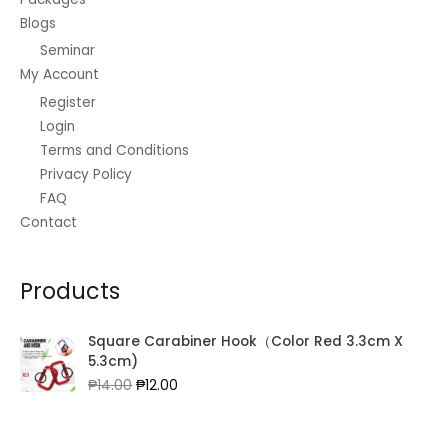
Blogs
Seminar
My Account
Register
Login
Terms and Conditions
Privacy Policy
FAQ
Contact
Products
Square Carabiner Hook（Color Red 3.3cm X
5.3cm)
Original
Current
₱
14.00
₱
12.00
price
price
was:
is:
₱14.00.
₱12.00.