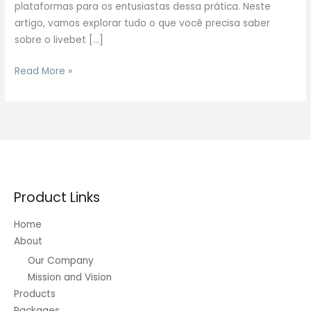
plataformas para os entusiastas dessa prática. Neste
artigo, vamos explorar tudo o que você precisa saber
sobre o livebet […]
Aposte
Read More »
ao
Vivo
com
a
Livebet
e
Transforme
Product Links
suas
Chances
Home
em
About
Vitória
Our Company
Mission and Vision
Products
Packages