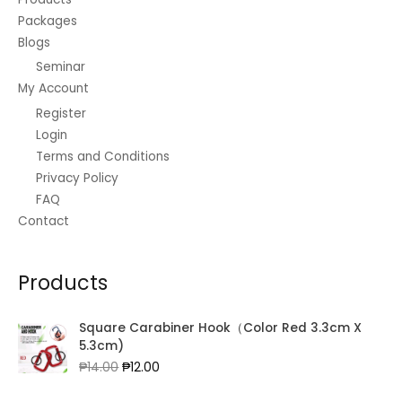
Packages
Blogs
Seminar
My Account
Register
Login
Terms and Conditions
Privacy Policy
FAQ
Contact
Products
Square Carabiner Hook（Color Red 3.3cm X
5.3cm)
Original
Current
₱
14.00
₱
12.00
price
price