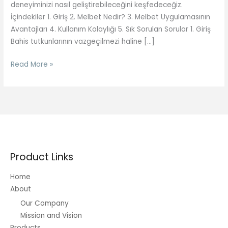
deneyiminizi nasıl geliştirebileceğini keşfedeceğiz.
İçindekiler 1. Giriş 2. Melbet Nedir? 3. Melbet Uygulamasının
Avantajları 4. Kullanım Kolaylığı 5. Sık Sorulan Sorular 1. Giriş
Bahis tutkunlarının vazgeçilmezi haline […]
Melbet
Read More »
Uygulamasının
Avantajları
ve
Kullanım
Kolaylığı
Product Links
Home
About
Our Company
Mission and Vision
Products