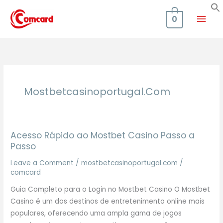
Skip
Mai
to
0
content
Men
Mostbetcasinoportugal.com
Acesso Rápido ao Mostbet Casino Passo a
Passo
Leave a Comment
/
mostbetcasinoportugal.com
/
comcard
Guia Completo para o Login no Mostbet Casino O Mostbet
Casino é um dos destinos de entretenimento online mais
populares, oferecendo uma ampla gama de jogos