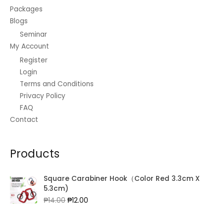
Packages
Blogs
Seminar
My Account
Register
Login
Terms and Conditions
Privacy Policy
FAQ
Contact
Products
Square Carabiner Hook（Color Red 3.3cm X
5.3cm)
Original
Current
₱
14.00
₱
12.00
price
price
was:
is: