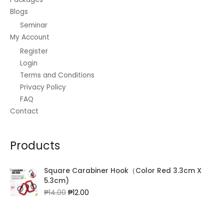
Blogs
Seminar
My Account
Register
Login
Terms and Conditions
Privacy Policy
FAQ
Contact
Products
Square Carabiner Hook（Color Red 3.3cm X
5.3cm)
Original
Current
₱
14.00
₱
12.00
price
price
was:
is:
₱14.00.
₱12.00.