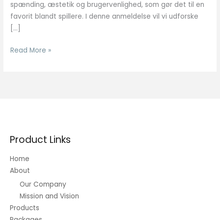
spænding, æstetik og brugervenlighed, som gør det til en
favorit blandt spillere. I denne anmeldelse vil vi udforske
[…]
En
Read More »
dybdegående
anmeldelse
af
Mr
Green
erfaringer
i
Product Links
Danmark
Home
About
Our Company
Mission and Vision
Products
Packages