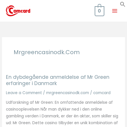
Skip
Mai
to
0
content
Men
Mrgreencasinodk.com
En dybdegående anmeldelse af Mr Green
erfaringer i Danmark
Leave a Comment
/
mrgreencasinodk.com
/
comcard
Udforskning af Mr Green: En omfattende anmeldelse af
casinooplevelsen Når man dykker ned i den online
gambling verden i Danmark, er der én aktør, som skiller sig
ud: Mr Green. Dette casino tilbyder en unik kombination af