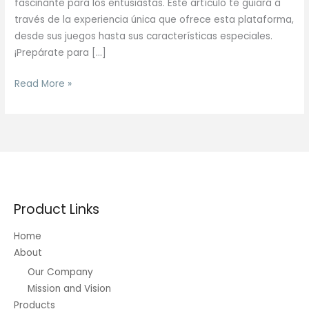
fascinante para los entusiastas. Este artículo te guiará a
través de la experiencia única que ofrece esta plataforma,
desde sus juegos hasta sus características especiales.
¡Prepárate para […]
El
Read More »
Enigma
del
Casino
Mystake
Una
Nueva
Aventura
Product Links
de
Apuestas
Home
About
Our Company
Mission and Vision
Products