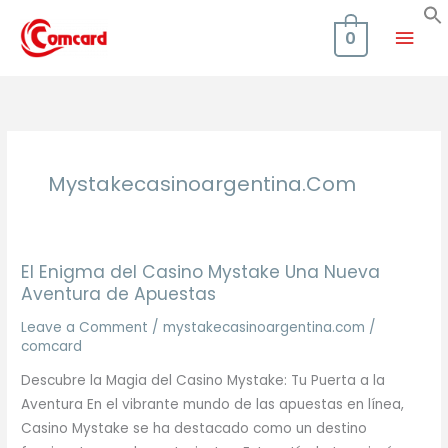
Skip
Mai
to
0
content
Men
Mystakecasinoargentina.com
El Enigma del Casino Mystake Una Nueva
Aventura de Apuestas
Leave a Comment
/
mystakecasinoargentina.com
/
comcard
Descubre la Magia del Casino Mystake: Tu Puerta a la
Aventura En el vibrante mundo de las apuestas en línea,
Casino Mystake se ha destacado como un destino