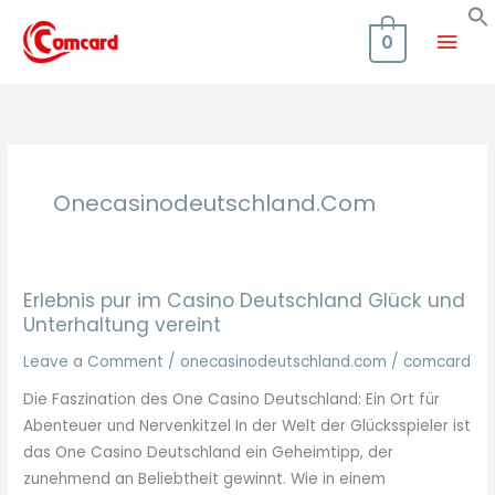
Skip
Mai
to
0
content
Men
Onecasinodeutschland.com
Erlebnis pur im Casino Deutschland Glück und
Unterhaltung vereint
Leave a Comment
/
onecasinodeutschland.com
/
comcard
Die Faszination des One Casino Deutschland: Ein Ort für
Abenteuer und Nervenkitzel In der Welt der Glücksspieler ist
das One Casino Deutschland ein Geheimtipp, der
zunehmend an Beliebtheit gewinnt. Wie in einem