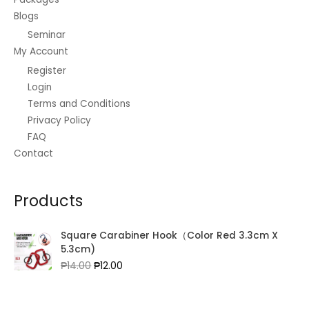
Blogs
Seminar
My Account
Register
Login
Terms and Conditions
Privacy Policy
FAQ
Contact
Products
Square Carabiner Hook（Color Red 3.3cm X
5.3cm)
Original
Current
₱
14.00
₱
12.00
price
price
was:
is:
₱14.00.
₱12.00.