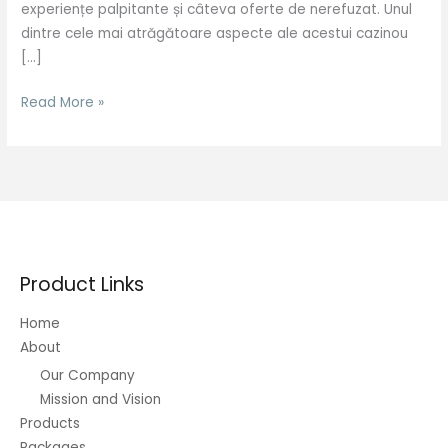
experiențe palpitante și câteva oferte de nerefuzat. Unul
dintre cele mai atrăgătoare aspecte ale acestui cazinou
[…]
Casino
Read More »
cu
200
rotiri
gratuite
pentru
începuturi
câștigătoare
Product Links
Home
About
Our Company
Mission and Vision
Products
Packages