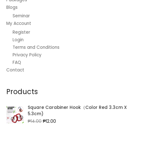
Blogs
Seminar
My Account
Register
Login
Terms and Conditions
Privacy Policy
FAQ
Contact
Products
Square Carabiner Hook（Color Red 3.3cm X
5.3cm)
Original
Current
₱
14.00
₱
12.00
price
price
was:
is:
₱14.00.
₱12.00.