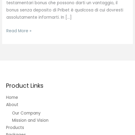
testamentari bonus che possono darti un vantaggio, il
bonus senza deposito di Pribet è qualcosa di cui dovresti
assolutamente informarti. In […]
Scopri
Read More »
il
Fascino
del
Bonus
Senza
Deposito
di
Product Links
Pribet
Casino
Home
About
Our Company
Mission and Vision
Products
Packages