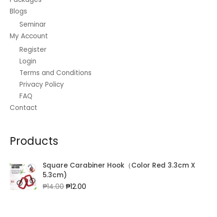
Blogs
Seminar
My Account
Register
Login
Terms and Conditions
Privacy Policy
FAQ
Contact
Products
Square Carabiner Hook（Color Red 3.3cm X
5.3cm)
Original
Current
₱
14.00
₱
12.00
price
price
was:
is:
₱14.00.
₱12.00.