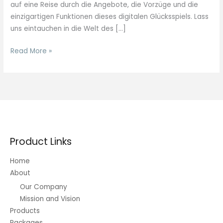
auf eine Reise durch die Angebote, die Vorzüge und die
einzigartigen Funktionen dieses digitalen Glücksspiels. Lass
uns eintauchen in die Welt des […]
Erlebe
Read More »
den
Nervenkitzel
des
Spiels
im
Rolletto
Online
Product Links
Casino
Home
About
Our Company
Mission and Vision
Products
Packages