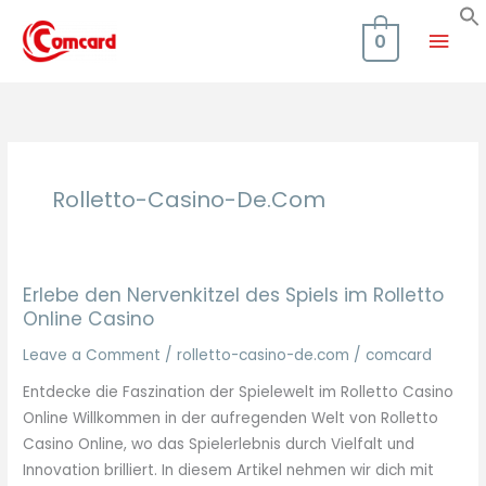
Skip
Mai
to
0
content
Men
Rolletto-Casino-De.com
Erlebe den Nervenkitzel des Spiels im Rolletto
Online Casino
Leave a Comment
/
rolletto-casino-de.com
/
comcard
Entdecke die Faszination der Spielewelt im Rolletto Casino
Online Willkommen in der aufregenden Welt von Rolletto
Casino Online, wo das Spielerlebnis durch Vielfalt und
Innovation brilliert. In diesem Artikel nehmen wir dich mit