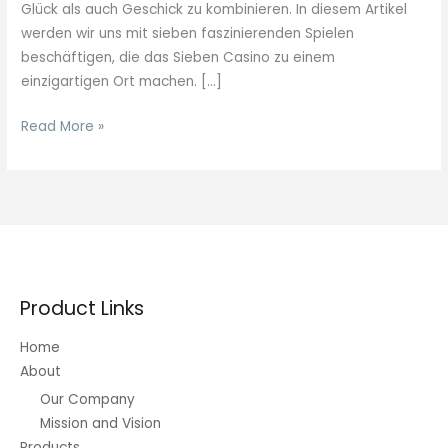
Glück als auch Geschick zu kombinieren. In diesem Artikel
werden wir uns mit sieben faszinierenden Spielen
beschäftigen, die das Sieben Casino zu einem
einzigartigen Ort machen. […]
Sieben
Read More »
Glücksspiele
im
Casino
Die
Kunst
des
Wagens
Product Links
Home
About
Our Company
Mission and Vision
Products