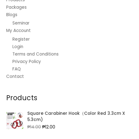
Packages
Blogs
Seminar
My Account
Register
Login
Terms and Conditions
Privacy Policy
FAQ
Contact
Products
Square Carabiner Hook（Color Red 3.3cm X
5.3cm)
Original
Current
₱
14.00
₱
12.00
price
price