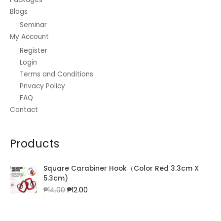
Blogs
Seminar
My Account
Register
Login
Terms and Conditions
Privacy Policy
FAQ
Contact
Products
Square Carabiner Hook（Color Red 3.3cm X
5.3cm)
Original
Current
₱
14.00
₱
12.00
price
price
was:
is:
₱14.00.
₱12.00.