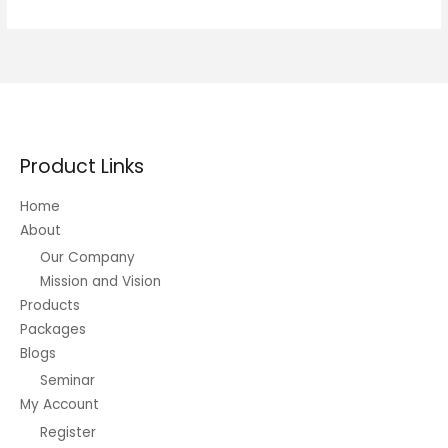
sans
compromis:
la
benriner
mandoline
en
service
Product Links
rush
Home
About
Our Company
Mission and Vision
Products
Packages
Blogs
Seminar
My Account
Register