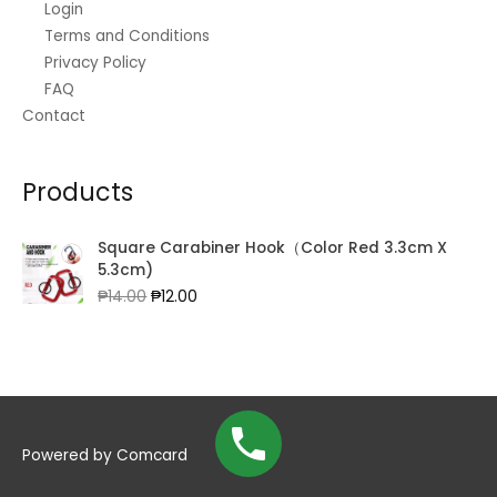
Login
Terms and Conditions
Privacy Policy
FAQ
Contact
Products
Square Carabiner Hook（Color Red 3.3cm X
5.3cm)
Original
Current
₱
14.00
₱
12.00
price
price
was:
is:
₱14.00.
₱12.00.
Powered by
Comcard