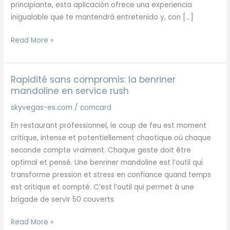
principiante, esta aplicación ofrece una experiencia
inigualable que te mantendrá entretenido y, con […]
Diviértete
Read More »
con
la
app
Rapidité sans compromis: la benriner
de
mandoline en service rush
Sky
skyvegas-es.com
/
comcard
Vegas
En restaurant professionnel, le coup de feu est moment
y
critique, intense et potentiellement chaotique où chaque
gana
seconde compte vraiment. Chaque geste doit être
en
optimal et pensé. Une benriner mandoline est l’outil qui
grande
transforme pression et stress en confiance quand temps
est critique et compté. C’est l’outil qui permet à une
brigade de servir 50 couverts
Rapidité
Read More »