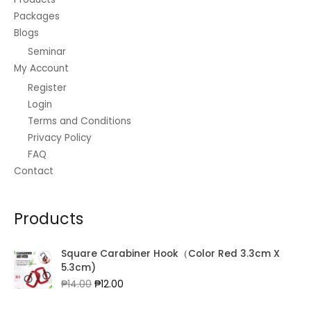
Packages
Blogs
Seminar
My Account
Register
Login
Terms and Conditions
Privacy Policy
FAQ
Contact
Products
Square Carabiner Hook（Color Red 3.3cm X
5.3cm)
Original
Current
₱
14.00
₱
12.00
price
price