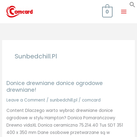
Skip
Mai
to
0
content
Men
Sunbedchill.pl
Donice drewniane donice ogrodowe
drewniane!
Leave a Comment
/
sunbedchill.pl
/
comcard
Content Dlaczego warto wybrać drewniane donice
ogrodowe w stylu Hampton? Donica Pomarańczowy
Drewno vidaXL Donica ceramiczna 75.214.40 Tus SDT 351
400 x 350 mm Dane osobowe przetwarzane są w