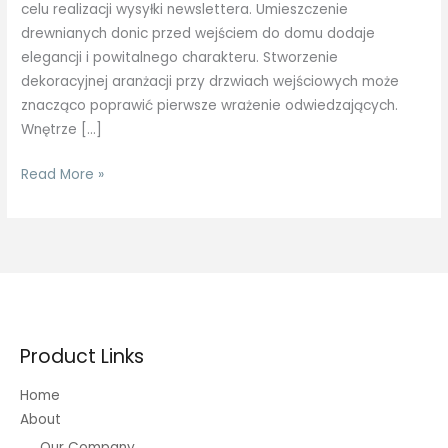
celu realizacji wysyłki newslettera. Umieszczenie
drewnianych donic przed wejściem do domu dodaje
elegancji i powitalnego charakteru. Stworzenie
dekoracyjnej aranżacji przy drzwiach wejściowych może
znacząco poprawić pierwsze wrażenie odwiedzających.
Wnętrze […]
Donice
Read More »
drewniane
donice
ogrodowe
drewniane!
Product Links
Home
About
Our Company