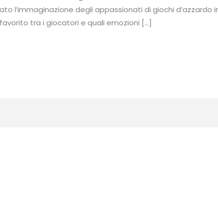
to l’immaginazione degli appassionati di giochi d’azzardo in
vorito tra i giocatori e quali emozioni […]