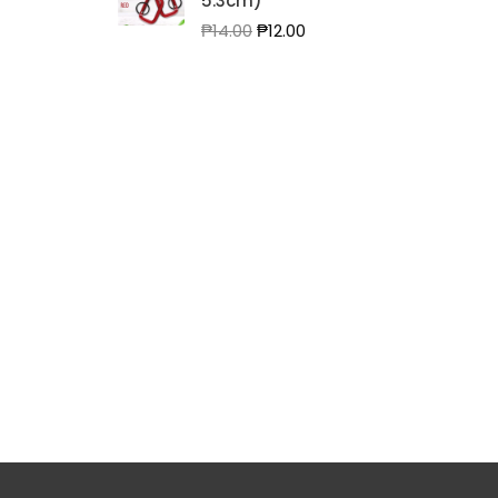
5.3cm)
Original
Current
₱
14.00
₱
12.00
price
price
was:
is:
₱14.00.
₱12.00.