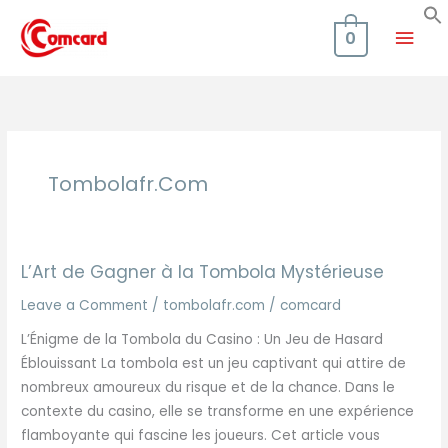
Skip
Mai
to
0
content
Men
Tombolafr.com
L’Art de Gagner à la Tombola Mystérieuse
Leave a Comment
/
tombolafr.com
/
comcard
L’Énigme de la Tombola du Casino : Un Jeu de Hasard
Éblouissant La tombola est un jeu captivant qui attire de
nombreux amoureux du risque et de la chance. Dans le
contexte du casino, elle se transforme en une expérience
flamboyante qui fascine les joueurs. Cet article vous