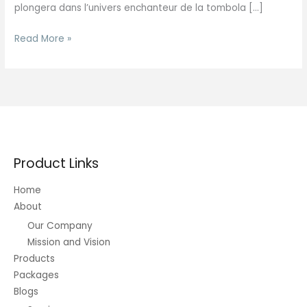
plongera dans l’univers enchanteur de la tombola […]
L’Art
Read More »
de
Gagner
à
la
Tombola
Mystérieuse
Product Links
Home
About
Our Company
Mission and Vision
Products
Packages
Blogs