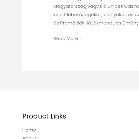
Magyarország vagyis a Unibet Casino
kínált lehetőségeket, előnyöket és a
és Promóciók Játékmenet és Élmény 
Unibet
Read More »
Magyarország
Kalandja
a
Fogadások
Világában
Product Links
Home
About