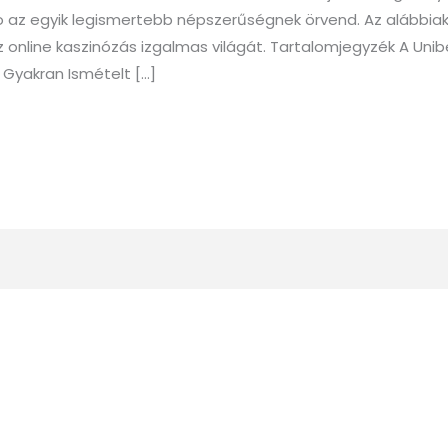
 az egyik legismertebb népszerűségnek örvend. Az alábbiak
z online kaszinózás izgalmas világát. Tartalomjegyzék A Uni
Gyakran Ismételt […]