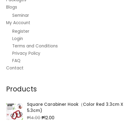
Blogs
Seminar
My Account
Register
Login
Terms and Conditions
Privacy Policy
FAQ
Contact
Products
Square Carabiner Hook（Color Red 3.3cm X
5.3cm)
Original
Current
₱
14.00
₱
12.00
price
price
was:
is:
₱14.00.
₱12.00.