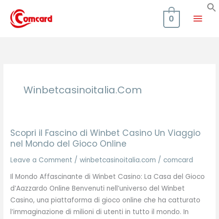
Skip
Mai
to
0
content
Men
Winbetcasinoitalia.com
Scopri il Fascino di Winbet Casino Un Viaggio
nel Mondo del Gioco Online
Leave a Comment
/
winbetcasinoitalia.com
/
comcard
Il Mondo Affascinante di Winbet Casino: La Casa del Gioco
d’Aazzardo Online Benvenuti nell’universo del Winbet
Casino, una piattaforma di gioco online che ha catturato
l’immaginazione di milioni di utenti in tutto il mondo. In