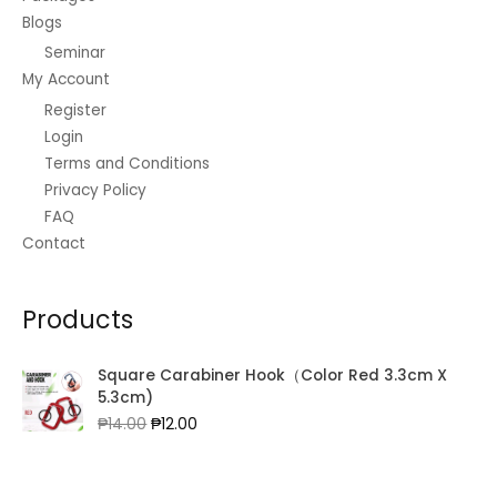
Blogs
Seminar
My Account
Register
Login
Terms and Conditions
Privacy Policy
FAQ
Contact
Products
Square Carabiner Hook（Color Red 3.3cm X
5.3cm)
Original
Current
₱
14.00
₱
12.00
price
price
was:
is:
₱14.00.
₱12.00.