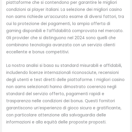
piattaforme che si contendono per garantire le migliori
condizioni ai player italiani. La selezione dei migliori casino
non aams richiede un’accurato esame di diversi fattori, tra
cui la protezione dei pagamenti, la ampia offerta di
gaming disponibili e l’affidabilità comprovata nel mercato.
Gli provider che si distinguono nel 2024 sono quelli che
combinano tecnologia avanzata con un servizio clienti
eccellente e bonus competitivi.
La nostra analisi si basa su standard misurabili e affidabili,
includendo licenze internazionali riconosciute, recensioni
degli utenti e test diretti delle piattaforme. I migliori casino
non aams selezionati hanno dimostrato coerenza negli
standard del servizio offerto, pagamenti rapidi e
trasparenza nelle condizioni dei bonus. Questi fornitori
garantiscono un’esperienza di gioco sicura e gratificante,
con particolare attenzione alla salvaguardia delle
informazioni e alla equità delle proposte proposti.