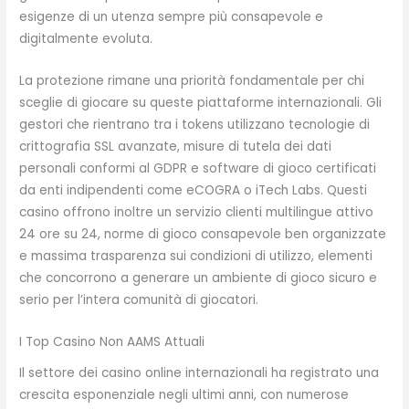
esigenze di un utenza sempre più consapevole e
digitalmente evoluta.
La protezione rimane una priorità fondamentale per chi
sceglie di giocare su queste piattaforme internazionali. Gli
gestori che rientrano tra i tokens utilizzano tecnologie di
crittografia SSL avanzate, misure di tutela dei dati
personali conformi al GDPR e software di gioco certificati
da enti indipendenti come eCOGRA o iTech Labs. Questi
casino offrono inoltre un servizio clienti multilingue attivo
24 ore su 24, norme di gioco consapevole ben organizzate
e massima trasparenza sui condizioni di utilizzo, elementi
che concorrono a generare un ambiente di gioco sicuro e
serio per l’intera comunità di giocatori.
I Top Casino Non AAMS Attuali
Il settore dei casino online internazionali ha registrato una
crescita esponenziale negli ultimi anni, con numerose