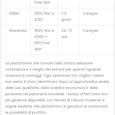
Free Spin
20Bet
100% fino a
1-3
Curaçao
€120
giorni
Wazamba
100% fino a
24-72
Curaçao
€500 +
ore
200 Free
Spin
Le piattaforme che trovate nella nostra selezione
costituiscono il meglio del settore per quanto riguarda
sicurezza e vantaggi. Ogni operatore tra i migliori casino
non aams è stato identificato dopo un’approfondita analisi
delle sue qualifiche, della stabilità economica e della
posizione nel panorama mondiale. I bonus offerti sono tra i
più generosi disponibili, con termini di rollover moderati e
regole esplicite che permettono ai giocatori di ottimizzare
le possibilità di profitto.