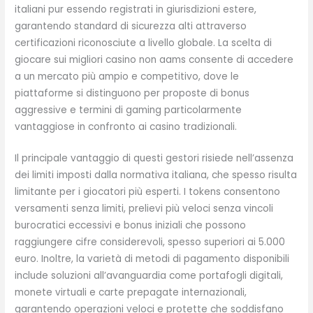
italiani pur essendo registrati in giurisdizioni estere,
garantendo standard di sicurezza alti attraverso
certificazioni riconosciute a livello globale. La scelta di
giocare sui migliori casino non aams consente di accedere
a un mercato più ampio e competitivo, dove le
piattaforme si distinguono per proposte di bonus
aggressive e termini di gaming particolarmente
vantaggiose in confronto ai casino tradizionali.
Il principale vantaggio di questi gestori risiede nell’assenza
dei limiti imposti dalla normativa italiana, che spesso risulta
limitante per i giocatori più esperti. I tokens consentono
versamenti senza limiti, prelievi più veloci senza vincoli
burocratici eccessivi e bonus iniziali che possono
raggiungere cifre considerevoli, spesso superiori ai 5.000
euro. Inoltre, la varietà di metodi di pagamento disponibili
include soluzioni all’avanguardia come portafogli digitali,
monete virtuali e carte prepagate internazionali,
garantendo operazioni veloci e protette che soddisfano