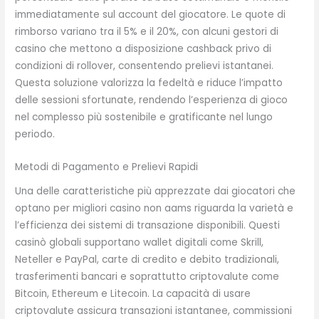
immediatamente sul account del giocatore. Le quote di
rimborso variano tra il 5% e il 20%, con alcuni gestori di
casino che mettono a disposizione cashback privo di
condizioni di rollover, consentendo prelievi istantanei.
Questa soluzione valorizza la fedeltà e riduce l’impatto
delle sessioni sfortunate, rendendo l’esperienza di gioco
nel complesso più sostenibile e gratificante nel lungo
periodo.
Metodi di Pagamento e Prelievi Rapidi
Una delle caratteristiche più apprezzate dai giocatori che
optano per migliori casino non aams riguarda la varietà e
l’efficienza dei sistemi di transazione disponibili. Questi
casinò globali supportano wallet digitali come Skrill,
Neteller e PayPal, carte di credito e debito tradizionali,
trasferimenti bancari e soprattutto criptovalute come
Bitcoin, Ethereum e Litecoin. La capacità di usare
criptovalute assicura transazioni istantanee, commissioni