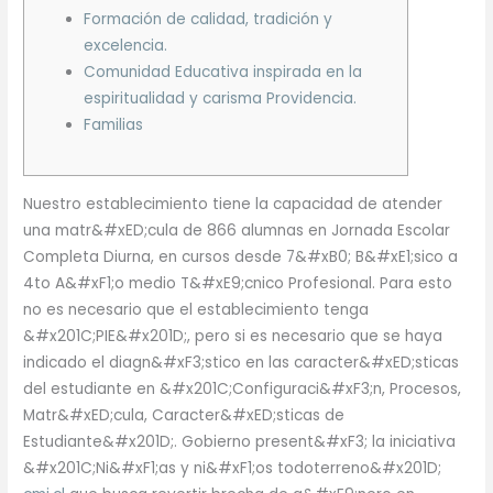
Formación de calidad, tradición y
excelencia.
Comunidad Educativa inspirada en la
espiritualidad y carisma Providencia.
Familias
Nuestro establecimiento tiene la capacidad de atender
una matr&#xED;cula de 866 alumnas en Jornada Escolar
Completa Diurna, en cursos desde 7&#xB0; B&#xE1;sico a
4to A&#xF1;o medio T&#xE9;cnico Profesional. Para esto
no es necesario que el establecimiento tenga
&#x201C;PIE&#x201D;, pero si es necesario que se haya
indicado el diagn&#xF3;stico en las caracter&#xED;sticas
del estudiante en &#x201C;Configuraci&#xF3;n, Procesos,
Matr&#xED;cula, Caracter&#xED;sticas de
Estudiante&#x201D;. Gobierno present&#xF3; la iniciativa
&#x201C;Ni&#xF1;as y ni&#xF1;os todoterreno&#x201D;