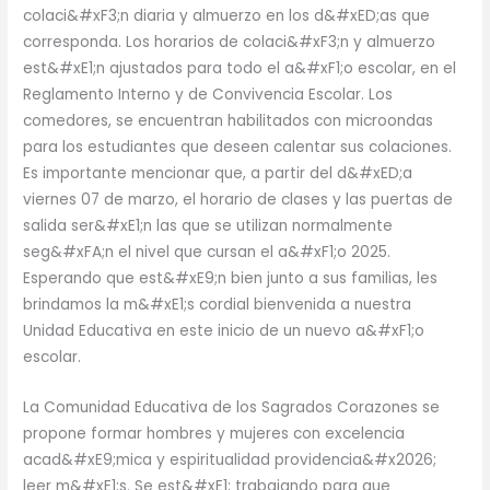
colaci&#xF3;n diaria y almuerzo en los d&#xED;as que
corresponda. Los horarios de colaci&#xF3;n y almuerzo
est&#xE1;n ajustados para todo el a&#xF1;o escolar, en el
Reglamento Interno y de Convivencia Escolar. Los
comedores, se encuentran habilitados con microondas
para los estudiantes que deseen calentar sus colaciones.
Es importante mencionar que, a partir del d&#xED;a
viernes 07 de marzo, el horario de clases y las puertas de
salida ser&#xE1;n las que se utilizan normalmente
seg&#xFA;n el nivel que cursan el a&#xF1;o 2025.
Esperando que est&#xE9;n bien junto a sus familias, les
brindamos la m&#xE1;s cordial bienvenida a nuestra
Unidad Educativa en este inicio de un nuevo a&#xF1;o
escolar.
La Comunidad Educativa de los Sagrados Corazones se
propone formar hombres y mujeres con excelencia
acad&#xE9;mica y espiritualidad providencia&#x2026;
leer m&#xE1;s. Se est&#xE1; trabajando para que