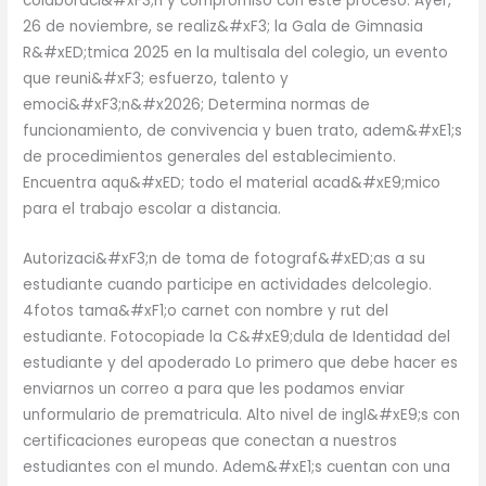
colaboraci&#xF3;n y compromiso con este proceso. Ayer,
26 de noviembre, se realiz&#xF3; la Gala de Gimnasia
R&#xED;tmica 2025 en la multisala del colegio, un evento
que reuni&#xF3; esfuerzo, talento y
emoci&#xF3;n&#x2026; Determina normas de
funcionamiento, de convivencia y buen trato, adem&#xE1;s
de procedimientos generales del establecimiento.
Encuentra aqu&#xED; todo el material acad&#xE9;mico
para el trabajo escolar a distancia.
Autorizaci&#xF3;n de toma de fotograf&#xED;as a su
estudiante cuando participe en actividades delcolegio.
4fotos tama&#xF1;o carnet con nombre y rut del
estudiante. Fotocopiade la C&#xE9;dula de Identidad del
estudiante y del apoderado Lo primero que debe hacer es
enviarnos un correo a para que les podamos enviar
unformulario de prematricula. Alto nivel de ingl&#xE9;s con
certificaciones europeas que conectan a nuestros
estudiantes con el mundo. Adem&#xE1;s cuentan con una