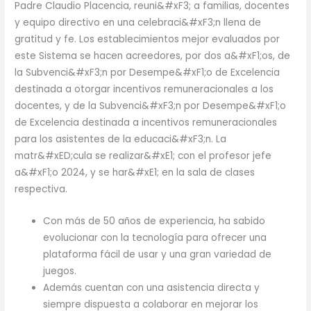
Padre Claudio Placencia, reuni&#xF3; a familias, docentes
y equipo directivo en una celebraci&#xF3;n llena de
gratitud y fe. Los establecimientos mejor evaluados por
este Sistema se hacen acreedores, por dos a&#xF1;os, de
la Subvenci&#xF3;n por Desempe&#xF1;o de Excelencia
destinada a otorgar incentivos remuneracionales a los
docentes, y de la Subvenci&#xF3;n por Desempe&#xF1;o
de Excelencia destinada a incentivos remuneracionales
para los asistentes de la educaci&#xF3;n. La
matr&#xED;cula se realizar&#xE1; con el profesor jefe
a&#xF1;o 2024, y se har&#xE1; en la sala de clases
respectiva.
Con más de 50 años de experiencia, ha sabido
evolucionar con la tecnología para ofrecer una
plataforma fácil de usar y una gran variedad de
juegos.
Además cuentan con una asistencia directa y
siempre dispuesta a colaborar en mejorar los