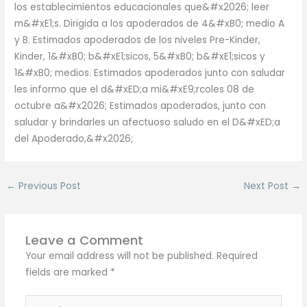
los establecimientos educacionales que&#x2026; leer
m&#xE1;s. Dirigida a los apoderados de 4&#xB0; medio A
y B. Estimados apoderados de los niveles Pre-Kinder,
Kinder, 1&#xB0; b&#xE1;sicos, 5&#xB0; b&#xE1;sicos y
1&#xB0; medios. Estimados apoderados junto con saludar
les informo que el d&#xED;a mi&#xE9;rcoles 08 de
octubre a&#x2026; Estimados apoderados, junto con
saludar y brindarles un afectuoso saludo en el D&#xED;a
del Apoderado,&#x2026;
←
Previous Post
Next Post
→
Leave a Comment
Your email address will not be published.
Required
fields are marked
*
Type