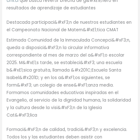
cmi.cl
que busca revertir brecha de g&#xE9;nero en
resultados de aprendizaje de estudiantes
Destacada participaci&#xF3;n de nuestros estudiantes en
el Campeonato Nacional de Matem&#xE1;tica CMAT
Estimada Comunidad de la Inmaculada Concepci&#xF3;n,
queda a disposici&#xF3;n la circular informativa
correspondiente al mes de marzo del a&#xF1;o escolar
2025. M&#xE1;s tarde, se estableci&#xF3; una escuela
b&#xE1;sica gratuita, llamada &#x201C;Escuela Santa
Isabel&#x201D; y en los a&#xF1;os siguientes, se
form&#xF3; un colegio de ense&#xF1;anza media.
Formamos comunidades educativas inspiradas en el
Evangelio, al servicio de la dignidad humana, la solidaridad
y la cultura desde la visi&#xF3;n de la Iglesia
Cat&#xF3;lica
Formaci&#xF3;n de calidad, tradici&#xF3;n y excelencia.
Todos los y las estudiantes deben asistir con