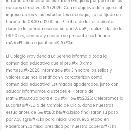
la toma de decisiones estrat&#xE9;gicas por parte de los
equipos directivos&#x2026; Con el objetivo de mejorar el
ingreso de los y las estudiantes al colegio, se ha fijado un
horario de 08.30 a 12.00 hrs. El retiro de los estudiantes
durante la jornada escolar se podr&#xE1; realizar desde las
09.50 hrs, siempre y cuando se presente certificado
m&#xE9;dico o justificaci&#xF3;n.
El Colegio Providencia La Serena informa a toda la
comunidad educativa que el pr&#xF3;ximo
martes&#x2026; Informaci&#xF3;n sobre los sellos y
valores que nos identifican y caracterizan como
comunidad educativa. Estimados apoderados, junto con
saludar informamos a ustedes el Horario de
Matr&#xED;cula para el a&#xF1;o&#x2026; Celebramos la
Eucarist&#xED;a de Cambio de Ciclo, donde nuestros
estudiantes de 6&#xB0; b&#xE1;sico finalizaron su paso
por Aquisgr&#xE1;n para iniciar una nueva etapa en
Paderborn.La misa, presidida por nuestro capell&#xE1;n