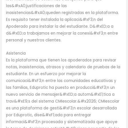
las&#xA0;justificaciones de las
inasistencias&#xA0;queden registradas en la plataforma.
Es requisito tener instalada la aplicaci&#xF3;n del
Apoderado para instalar la del estudiante. D&#xED;a a
d&#xED;a trabajamos en mejorar la conexi&#xF3;n entre
personal y nuestros clientes.
Asistencia
Es la plataforma que tienen los apoderados para revisar
notas, inasistencias, atrasos y calendario de pruebas de la
estudiante. En un esfuerzo por mejorar la
comunicaci&#xF3;n entre las comunidades educativas y
las familias, Eduprotic ha puesto en producci&#xF3;n un
nuevo servicio de mensajer&#xED;a autom&#xE1;tica a
trav&#xE9;s del sistema CMIescolar.&#x2026; CMIescolar
es una plataforma de gesti&#xF3;n escolar desarrollada
por Eduprotic, dise&#xF1;ada para entregar
informaci&#xF3;n procesada y sistematizada que apoye