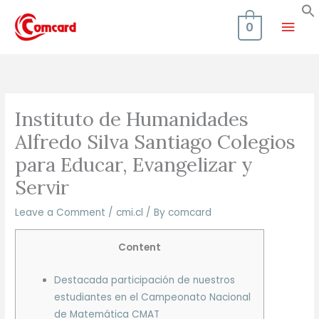
Skip
Mai
to
0
content
Men
Instituto de Humanidades
Alfredo Silva Santiago Colegios
para Educar, Evangelizar y
Servir
Leave a Comment
/
cmi.cl
/ By
comcard
Content
Destacada participación de nuestros
estudiantes en el Campeonato Nacional
de Matemática CMAT