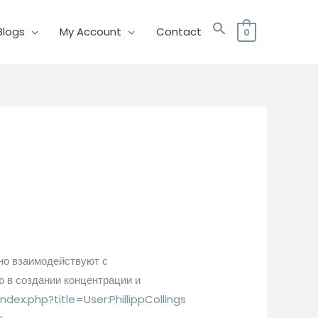
Blogs
My Account
Contact
0
но взаимодействуют с
 в создании концентрации и
dex.php?title=User:PhillippCollings