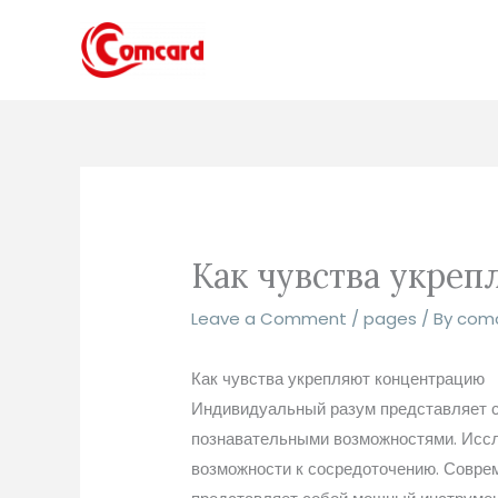
Skip
to
content
Как чувства укре
Leave a Comment
/
pages
/ By
com
Как чувства укрепляют концентрацию
Индивидуальный разум представляет с
познавательными возможностями. Иссл
возможности к сосредоточению. Совре