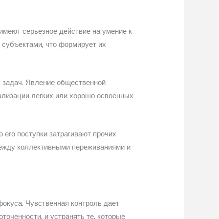
имеют серьезное действие на умение к
 субъектами, что формирует их
 задач. Явление общественной
ализации легких или хорошо освоенных
о его поступки затрагивают прочих
между коллективными переживаниями и
фокуса. Чувственная контроль дает
оченности, и устранять те, которые