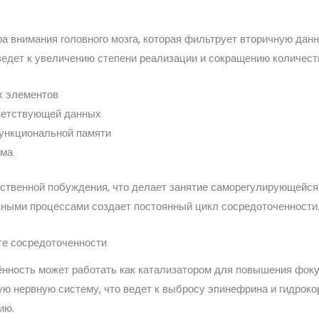
ра внимания головного мозга, которая фильтрует вторичную дан
едет к увеличению степени реализации и сокращению количест
х элементов
тветствующей данных
ункциональной памяти
ума
бственной побуждения, что делает занятие саморегулирующейся
ными процессами создает постоянный цикл сосредоточенности
те сосредоточенности
нность может работать как катализатором для повышения фок
ю нервную систему, что ведет к выбросу эпинефрина и гидрок
ию.