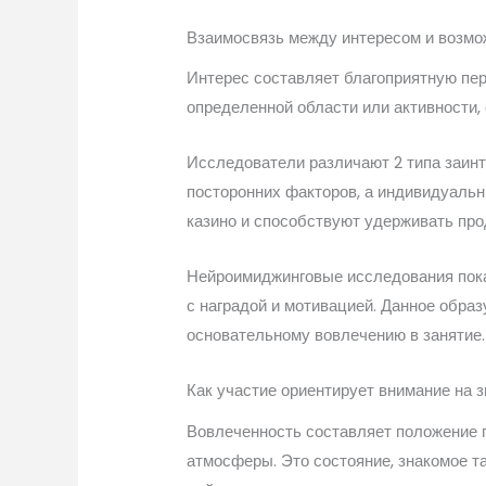
Взаимосвязь между интересом и возмо
Интерес составляет благоприятную пер
определенной области или активности
Исследователи различают 2 типа заин
посторонних факторов, а индивидуальн
казино и способствуют удерживать пр
Нейроимиджинговые исследования пока
с наградой и мотивацией. Данное обра
основательному вовлечению в занятие.
Как участие ориентирует внимание на 
Вовлеченность составляет положение п
атмосферы. Это состояние, знакомое т