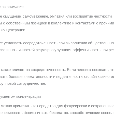
е на внимание
смущение, самоуважение, эмпатия или восприятие честности, 
с собственным позицией в коллективе и контактами с прочими
концентрации.
ет усиливать сосредоточенность при выполнении общественных
твие иных личностей регулярно улучшает эффективность при ре
также влияют на сосредоточенность. Если человек осознает, чт
ывать больше внимательности и педантичности. онлайн казино 
рупповой сотрудничестве.
рументом концентрации
 можно применять как средство для фокусировки и сохранения 
енерировать формы играть бесплатно, способствующие сосредот