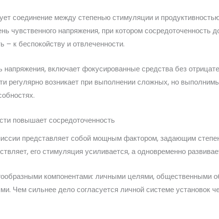
ует соединение между степенью стимуляции и продуктивностью
нь чувственного напряжения, при котором сосредоточенность до
ь – к беспокойству и отвлеченности.
ь напряжения, включает фокусированные средства без отрицате
и регулярно возникает при выполнении сложных, но выполнимых
собностях.
ости повышает сосредоточенность
миссии представляет собой мощным фактором, задающим степен
ествляет, его стимуляция усиливается, а одновременно развива
гообразными компонентами: личными целями, общественными о
ми. Чем сильнее дело согласуется личной системе установок че