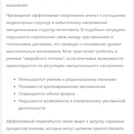
мышления
Чрезмерная аффективная напряжение влечет к истощению
медиаторных структур и избыточному напряжению
эмоциональных структур интеллекта. В подобных ситуациях
нарушается нормальная связь между чувственными и
логическими центрами, что приводит к понижению уровня
мыслительных механизмов. Мозг приступает работать в
режиме “аварийного отклика”, если ключевые возможности
ориентируются на регуляцию эмоционального настроения.
Уменьшается умение к рациональному изучению
Понижается кратковременная запоминание
Сокращается объем фокуса
Нарушается возможность к отвлеченному умственной
деятельности
Аффективный переизбыток также ведет к запуску охранных
процессов психики, которые могут целиком препятствовать