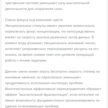
чувственная система уменьшает силу мыслительной
деятельности для сохранения силы.
Смена фокуса под влиянием чувств
Эмоциональные стимулы имеют умением моментально
переключать фокус концентрации, что непосредственно
влияет на скорость анализа различных типов данных. В
момент когда возникает эмоционально значимый сигнал,
интеллект непроизвольно перенаправляет ресурсы на его
анализ, на время снижая темп или целиком прекращая
работу с иными задачами.
Данное смена может играть бесплатно скорость отклика на
значимые явления, но параллельно уменьшает
продуктивность исполнения настоящих проблем.
Многочисленные аффективные перенаправления образуют
эффект “мыслительной фрагментации”, если интеллект не
имеет возможность фундаментально проанализировать ни
единую из возникающих проблем.