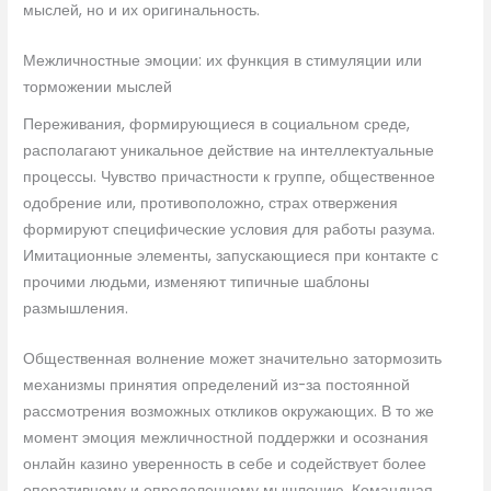
мыслей, но и их оригинальность.
Межличностные эмоции: их функция в стимуляции или
торможении мыслей
Переживания, формирующиеся в социальном среде,
располагают уникальное действие на интеллектуальные
процессы. Чувство причастности к группе, общественное
одобрение или, противоположно, страх отвержения
формируют специфические условия для работы разума.
Имитационные элементы, запускающиеся при контакте с
прочими людьми, изменяют типичные шаблоны
размышления.
Общественная волнение может значительно затормозить
механизмы принятия определений из-за постоянной
рассмотрения возможных откликов окружающих. В то же
момент эмоция межличностной поддержки и осознания
онлайн казино уверенность в себе и содействует более
оперативному и определенному мышлению. Командная