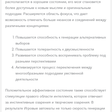
располагается в хорошем состоянии, его мозг становится
более доступным к новым мыслям и оригинальным
подходам. Расширяется область фокуса, что дает
возможность отмечать больше нюансов и соединений между
различными концепциями.
Повышается способность к генерации альтернативных
выборов
Повышается толерантность к двусмысленности
Развивается способность воспринимать проблему под
разными перспективами
Активизируется процесс переключения между
многообразными подходами умственной
деятельности
Положительное аффективное состояние также способствует
стимуляции правого области интеллекта, которое отвечает
за инстинктивные озарения и творческие озарения. В
результате Игровые автоматы не только скорость генерации