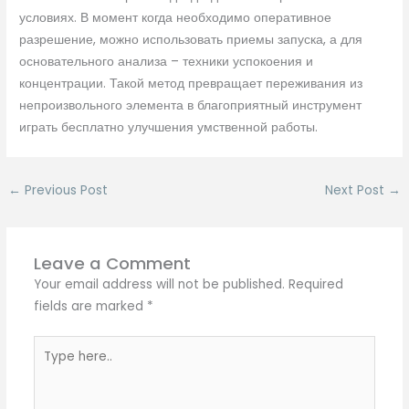
условиях. В момент когда необходимо оперативное
разрешение, можно использовать приемы запуска, а для
основательного анализа – техники успокоения и
концентрации. Такой метод превращает переживания из
непроизвольного элемента в благоприятный инструмент
играть бесплатно улучшения умственной работы.
←
Previous Post
Next Post
→
Leave a Comment
Your email address will not be published.
Required
fields are marked
*
Type
here..