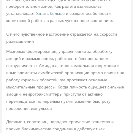
префронтальной зоной. Как раз эта взаимосвязь
устанавливает
Узнать больше
и создает особенности
когнитивной работы в разных чувственных состояниях.
Отчего чувственное настроение отражается на скорости
размышлений
Мозговые формирования, управляющие за обработку
эмоций и размышление, работают в беспрестанном
сотрудничестве. Амигдала, гиппокампальная формация и
иные элементы лимбической организации прямо влияют на
работу корковых областей, где протекают основные
мыслительные процессы. Когда личность ощущает сильные
эмоции, нейротрансмиттеры приступают активно
перемещаться по нервным путям, изменяя быстроту
проведения импульсов.
Дофамин, серотонин, норадренергические вещества и
прочие биохимические соединения действуют как