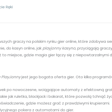
ie Ręki
szych graczy na polskim rynku gier online, które zdobywa se
e, do kasyn online, jak
playjonny kasyno
, przyciągają gracz
st to miejsce, gdzie magia gier łączy się z niepowtarzalnym
 PlayJonny
jest jego bogata oferta gier. Oto kilka programów
ek po nowoczesne, wciągające automaty z efektowną graf
akie jak ruletka, blackjack i bakarat, które pozwolą tchnąć ży
świadczenie, gdzie możesz grać z prawdziwymi krupierami.
dycyjnego pokera z automatami do gier.