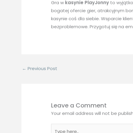
Gra w
kasynie PlayJonny
to wyjątko
bogatej ofercie gier, atrakcyjnym b
kasynie coś dla siebie. Wsparcie klien
bezproblemowe. Przygotuj się na emo
←
Previous Post
Leave a Comment
Your email address will not be publis
Type