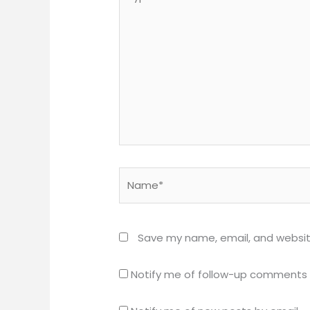
here..
Name*
Save my name, email, and website
Notify me of follow-up comments 