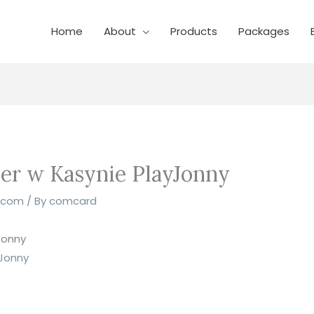
Home
About
Products
Packages
er w Kasynie PlayJonny
a.com
/ By
comcard
Jonny
Jonny