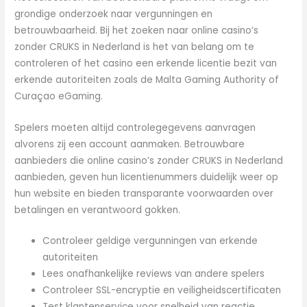
grondige onderzoek naar vergunningen en
betrouwbaarheid. Bij het zoeken naar online casino’s
zonder CRUKS in Nederland is het van belang om te
controleren of het casino een erkende licentie bezit van
erkende autoriteiten zoals de Malta Gaming Authority of
Curaçao eGaming.
Spelers moeten altijd controlegegevens aanvragen
alvorens zij een account aanmaken. Betrouwbare
aanbieders die online casino’s zonder CRUKS in Nederland
aanbieden, geven hun licentienummers duidelijk weer op
hun website en bieden transparante voorwaarden over
betalingen en verantwoord gokken.
Controleer geldige vergunningen van erkende
autoriteiten
Lees onafhankelijke reviews van andere spelers
Controleer SSL-encryptie en veiligheidscertificaten
Test klantenservice voor snelheid van reactie