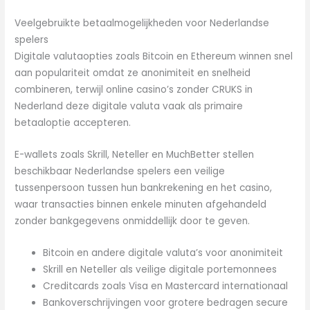
Veelgebruikte betaalmogelijkheden voor Nederlandse
spelers
Digitale valutaopties zoals Bitcoin en Ethereum winnen snel
aan populariteit omdat ze anonimiteit en snelheid
combineren, terwijl online casino’s zonder CRUKS in
Nederland deze digitale valuta vaak als primaire
betaaloptie accepteren.
E-wallets zoals Skrill, Neteller en MuchBetter stellen
beschikbaar Nederlandse spelers een veilige
tussenpersoon tussen hun bankrekening en het casino,
waar transacties binnen enkele minuten afgehandeld
zonder bankgegevens onmiddellijk door te geven.
Bitcoin en andere digitale valuta’s voor anonimiteit
Skrill en Neteller als veilige digitale portemonnees
Creditcards zoals Visa en Mastercard internationaal
Bankoverschrijvingen voor grotere bedragen secure