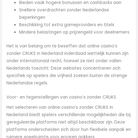
Bieden vaak hogere bonussen en cashbacks aan
Snellere overdrachten zonder Nederlandse
beperkingen
Beschikking tot extra gameproviders en titels
Mindere belastingen op prijzengeld voor deelnemers
Het is van belang om te beseffen dat online casino’s
zonder CRUKS in Nederland inderdaad wettelijk kunnen zijn
onder internationaal recht, hoewel ze niet onder vallen
Nederlands toezicht. Deze websites concentreren zich
specifiek op spelers die vrijheid zoeken buiten de strenge
Nederlandse regels.
Voor- en tegenstellingen van casino’s zonder CRUKS
Het selecteren van online casino’s zonder CRUKS in
Nederland biedt spelers verschillende mogelijkheden die bij
gereguleerde platforms niet altijd beschikbaar zijn. Deze
platforms onderscheiden zich door hun flexibele aanpak en
ruimere speelruimte voor ervaren gokkers.