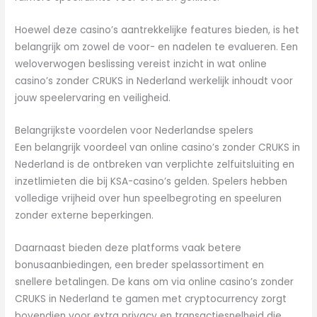
Hoewel deze casino’s aantrekkelijke features bieden, is het
belangrijk om zowel de voor- en nadelen te evalueren. Een
weloverwogen beslissing vereist inzicht in wat online
casino’s zonder CRUKS in Nederland werkelijk inhoudt voor
jouw speelervaring en veiligheid.
Belangrijkste voordelen voor Nederlandse spelers
Een belangrijk voordeel van online casino’s zonder CRUKS in
Nederland is de ontbreken van verplichte zelfuitsluiting en
inzetlimieten die bij KSA-casino’s gelden. Spelers hebben
volledige vrijheid over hun speelbegroting en speeluren
zonder externe beperkingen.
Daarnaast bieden deze platforms vaak betere
bonusaanbiedingen, een breder spelassortiment en
snellere betalingen. De kans om via online casino’s zonder
CRUKS in Nederland te gamen met cryptocurrency zorgt
bovendien voor extra privacy en transactiesnelheid die