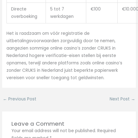
Directe
5 tot 7
€100
€10.00
overboeking
werkdagen
Het is raadzaam om vóór registratie de
uitbetalingsvoorwaarden zorgvuldig door te nemen,
aangezien sommige online casino’s zonder CRUKS in
Nederland hogere verificatie-eisen stellen bij eerste
opnames, terwijl andere platforms zoals online casino’s
zonder CRUKS in Nederland juist beperkte papierwerk
vereisen voor sneller toegang tot geldwinsten.
←
Previous Post
Next Post
→
Leave a Comment
Your email address will not be published.
Required