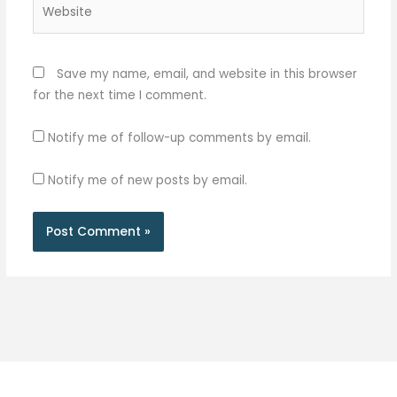
Website
Save my name, email, and website in this browser
for the next time I comment.
Notify me of follow-up comments by email.
Notify me of new posts by email.