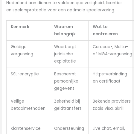
Nederland aan dienen te voldoen qua veiligheid, licenties
en spelersprotectie voor een optimale speelervaring.
Kenmerk
Waarom
Wat te
belangrijk
controleren
Geldige
Waarborgt
Curacao-, Malta-
vergunning
juridische
of MGA-vergunning
exploitatie
SSL-encryptie
Beschermt
Https-verbinding
persoonlijke
en certificaat
gegevens
Veilige
Zekerheid bij
Bekende providers
betaalmethoden
geldtransfers
zoals Visa, Skrill
Klantenservice
Ondersteuning
Live chat, email,