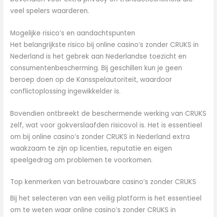
veel spelers waarderen.
Mogelijke risico’s en aandachtspunten
Het belangrijkste risico bij online casino’s zonder CRUKS in
Nederland is het gebrek aan Nederlandse toezicht en
consumentenbescherming. Bij geschillen kun je geen
beroep doen op de Kansspelautoriteit, waardoor
conflictoplossing ingewikkelder is.
Bovendien ontbreekt de beschermende werking van CRUKS
zelf, wat voor gokverslaafden risicovol is. Het is essentieel
om bij online casino’s zonder CRUKS in Nederland extra
waakzaam te zijn op licenties, reputatie en eigen
speelgedrag om problemen te voorkomen.
Top kenmerken van betrouwbare casino’s zonder CRUKS
Bij het selecteren van een veilig platform is het essentieel
om te weten waar online casino’s zonder CRUKS in