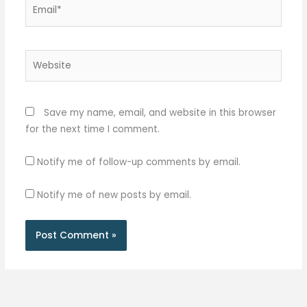
Email*
Website
Save my name, email, and website in this browser
for the next time I comment.
Notify me of follow-up comments by email.
Notify me of new posts by email.