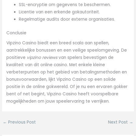
SSL-encryptie om gegevens te beschermen.
Licentie van een erkende gokautoriteit.
Regelmatige audits door externe organisaties.
Conclusie
Vipzino Casino biedt een breed scala aan spellen,
aantrekkelijke bonussen en een veilige speelomgeving. De
positieve
vipzino reviews
van spelers bevestigen de
kwaliteit van dit online casino. Met enkele kleine
verbeterpunten op het gebied van betalingsmethoden en
bonusvoorwaarden, lijkt Vipzino Casino op een solide
positie in de online gokwereld. Of je nu een ervaren gokker
bent of net begint, Vipzino Casino heeft voorspelbare
mogelijkheden om jouw speelervaring te verrijken.
←
Previous Post
Next Post
→