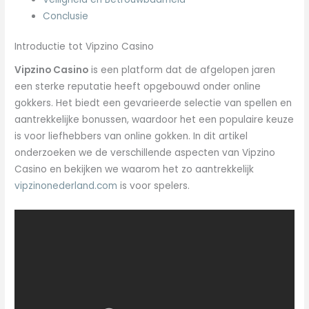
Conclusie
Introductie tot Vipzino Casino
Vipzino Casino
is een platform dat de afgelopen jaren
een sterke reputatie heeft opgebouwd onder online
gokkers. Het biedt een gevarieerde selectie van spellen en
aantrekkelijke bonussen, waardoor het een populaire keuze
is voor liefhebbers van online gokken. In dit artikel
onderzoeken we de verschillende aspecten van Vipzino
Casino en bekijken we waarom het zo aantrekkelijk
vipzinonederland.com
is voor spelers.