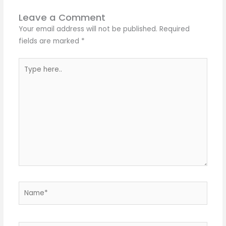
Leave a Comment
Your email address will not be published.
Required
fields are marked
*
Type
here..
Name*