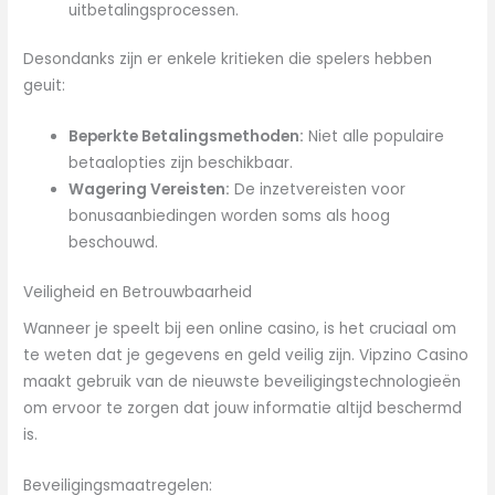
uitbetalingsprocessen.
Desondanks zijn er enkele kritieken die spelers hebben
geuit:
Beperkte Betalingsmethoden:
Niet alle populaire
betaalopties zijn beschikbaar.
Wagering Vereisten:
De inzetvereisten voor
bonusaanbiedingen worden soms als hoog
beschouwd.
Veiligheid en Betrouwbaarheid
Wanneer je speelt bij een online casino, is het cruciaal om
te weten dat je gegevens en geld veilig zijn. Vipzino Casino
maakt gebruik van de nieuwste beveiligingstechnologieën
om ervoor te zorgen dat jouw informatie altijd beschermd
is.
Beveiligingsmaatregelen: