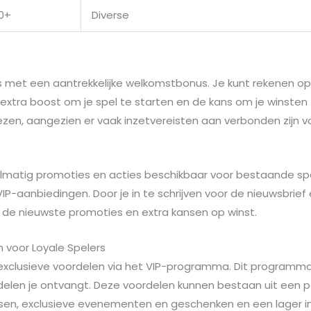
0+
Diverse
s met een aantrekkelijke welkomstbonus. Je kunt rekenen o
n extra boost om je spel te starten en de kans om je winsten 
n, aangezien er vaak inzetvereisten aan verbonden zijn vo
lmatig promoties en acties beschikbaar voor bestaande spel
IP-aanbiedingen. Door je in te schrijven voor de nieuwsbrief
an de nieuwste promoties en extra kansen op winst.
 voor Loyale Spelers
xclusieve voordelen via het VIP-programma. Dit programma b
delen je ontvangt. Deze voordelen kunnen bestaan uit een 
ssen, exclusieve evenementen en geschenken en een lager in