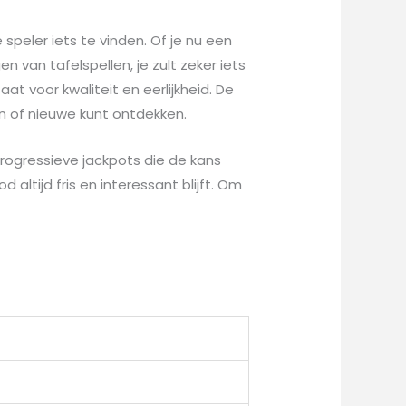
 speler iets te vinden. Of je nu een
n van tafelspellen, je zult zeker iets
t voor kwaliteit en eerlijkheid. De
en of nieuwe kunt ontdekken.
progressieve jackpots die de kans
ltijd fris en interessant blijft. Om