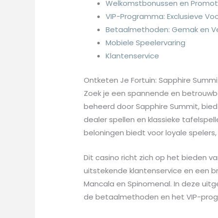
Welkomstbonussen en Promot
VIP-Programma: Exclusieve Voo
Betaalmethoden: Gemak en Vei
Mobiele Speelervaring
Klantenservice
Ontketen Je Fortuin: Sapphire Summit
Zoek je een spannende en betrouwbar
beheerd door Sapphire Summit, biedt 
dealer spellen en klassieke tafelsp
beloningen biedt voor loyale spelers
Dit casino richt zich op het bieden v
uitstekende klantenservice en een b
Mancala en Spinomenal. In deze uitge
de betaalmethoden en het VIP-pro