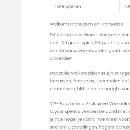
Tafelspellen
70
Welkomstbonussen en Promoties
Dit casino verwelkomt nieuwe speler
met 100 gratis spins. Dit geeft je ee
om de bonusvoorwaarden goed te leze
uitbetalen.
Naast de welkomstbonus zijn er rege
bonussen, free spins, toernooien en V
controleren, blijf je op de hoogte v
VIP-Programma: Exclusieve Voordelen
Loyale spelers worden beloond met e
je hoe hoger je komt, hoe meer voor
snellere uitbetalingen, hogere bonu