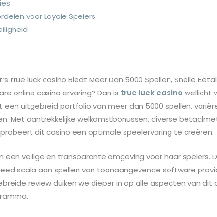
ies
rdelen voor Loyale Spelers
ligheid
’s true luck casino Biedt Meer Dan 5000 Spellen, Snelle Beta
e online casino ervaring? Dan is
true luck casino
wellicht w
een uitgebreid portfolio van meer dan 5000 spellen, variër
ellen. Met aantrekkelijke welkomstbonussen, diverse betaa
, probeert dit casino een optimale speelervaring te creëren.
an een veilige en transparante omgeving voor haar spelers. De
reed scala aan spellen van toonaangevende software provide
breide review duiken we dieper in op alle aspecten van dit o
gramma.