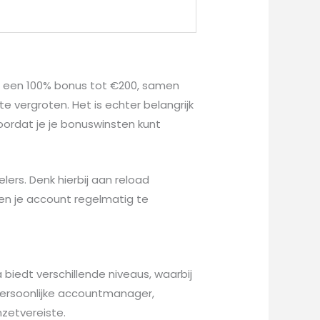
p een 100% bonus tot €200, samen
te vergroten. Het is echter belangrijk
ordat je je bonuswinsten kunt
ers. Denk hierbij aan reload
 en je account regelmatig te
iedt verschillende niveaus, waarbij
persoonlijke accountmanager,
zetvereiste.