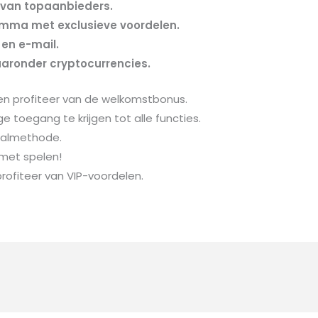
 van topaanbieders.
amma met exclusieve voordelen.
 en e-mail.
aronder cryptocurrencies.
en profiteer van de welkomstbonus.
ge toegang te krijgen tot alle functies.
taalmethode.
 met spelen!
ofiteer van VIP-voordelen.