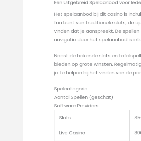
Een Uitgebreid Spelaanbod voor Ied
Het spelaanbod bij dit casino is indr
fan bent van traditionele slots, de op
vinden dat je aanspreekt. De spellen
navigatie door het spelaanbod is intu
Naast de bekende slots en tafelspell
bieden op grote winsten. Regelmatig 
je te helpen bij het vinden van de pe
Spelcategorie
Aantal Spellen (geschat)
Software Providers
Slots
35
Live Casino
80