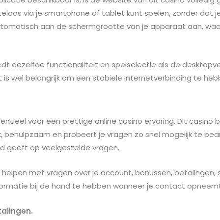
eloos via je smartphone of tablet kunt spelen, zonder dat j
automatisch aan de schermgrootte van je apparaat aan, waa
t dezelfde functionaliteit en spelselectie als de desktopvers
et is wel belangrijk om een stabiele internetverbinding te he
entieel voor een prettige online casino ervaring. Dit casino
jk, behulpzaam en probeert je vragen zo snel mogelijk te bea
d geeft op veelgestelde vragen.
te helpen met vragen over je account, bonussen, betalingen,
informatie bij de hand te hebben wanneer je contact opneem
talingen.