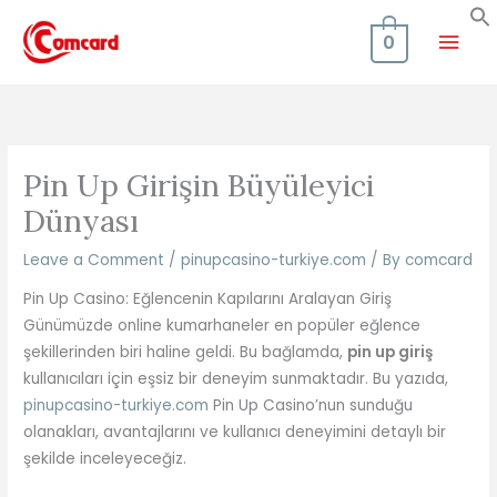
Skip
Mai
to
0
content
Men
Pin Up Girişin Büyüleyici
Dünyası
Leave a Comment
/
pinupcasino-turkiye.com
/ By
comcard
Pin Up Casino: Eğlencenin Kapılarını Aralayan Giriş
Günümüzde online kumarhaneler en popüler eğlence
şekillerinden biri haline geldi. Bu bağlamda,
pin up giriş
kullanıcıları için eşsiz bir deneyim sunmaktadır. Bu yazıda,
pinupcasino-turkiye.com
Pin Up Casino’nun sunduğu
olanakları, avantajlarını ve kullanıcı deneyimini detaylı bir
şekilde inceleyeceğiz.