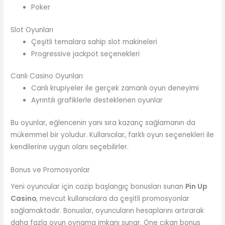
Poker
Slot Oyunları
Çeşitli temalara sahip slot makineleri
Progressive jackpot seçenekleri
Canlı Casino Oyunları
Canlı krupiyeler ile gerçek zamanlı oyun deneyimi
Ayrıntılı grafiklerle desteklenen oyunlar
Bu oyunlar, eğlencenin yanı sıra kazanç sağlamanın da
mükemmel bir yoludur. Kullanıcılar, farklı oyun seçenekleri ile
kendilerine uygun olanı seçebilirler.
Bonus ve Promosyonlar
Yeni oyuncular için cazip başlangıç bonusları sunan
Pin Up
Casino
, mevcut kullanıcılara da çeşitli promosyonlar
sağlamaktadır. Bonuslar, oyuncuların hesaplarını artırarak
daha fazla oyun oynama imkanı sunar. Öne çıkan bonus