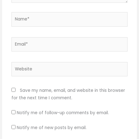
Name*
Email*
Website
Save my name, email, and website in this browser
for the next time I comment.
Notify me of follow-up comments by email.
Notify me of new posts by email.