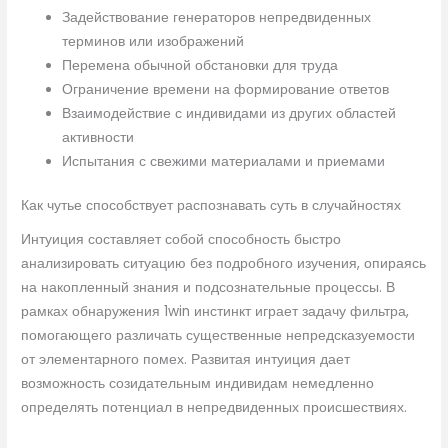
Задействование генераторов непредвиденных
терминов или изображений
Перемена обычной обстановки для труда
Ограничение времени на формирование ответов
Взаимодействие с индивидами из других областей
активности
Испытания с свежими материалами и приемами
Как чутье способствует распознавать суть в случайностях
Интуиция составляет собой способность быстро
анализировать ситуацию без подробного изучения, опираясь
на накопленный знания и подсознательные процессы. В
рамках обнаружения 1win инстинкт играет задачу фильтра,
помогающего различать существенные непредсказуемости
от элементарного помех. Развитая интуиция дает
возможность созидательным индивидам немедленно
определять потенциал в непредвиденных происшествиях.