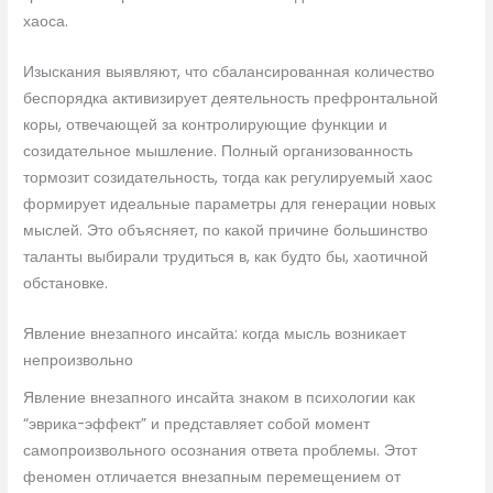
хаоса.
Изыскания выявляют, что сбалансированная количество
беспорядка активизирует деятельность префронтальной
коры, отвечающей за контролирующие функции и
созидательное мышление. Полный организованность
тормозит созидательность, тогда как регулируемый хаос
формирует идеальные параметры для генерации новых
мыслей. Это объясняет, по какой причине большинство
таланты выбирали трудиться в, как будто бы, хаотичной
обстановке.
Явление внезапного инсайта: когда мысль возникает
непроизвольно
Явление внезапного инсайта знаком в психологии как
“эврика-эффект” и представляет собой момент
самопроизвольного осознания ответа проблемы. Этот
феномен отличается внезапным перемещением от