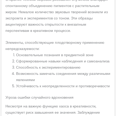
спонтанному объединению пигментов с растительным
жиром. Немалое количество звуковых творений возникли из
экспромта и экспериментов со тоном. Эти образцы
акцентируют важность открытости к внезапным
перспективам в креативном процессе.
Элементы, способствующие плодотворному применению
непредсказуемости:
Основательные познания в предметной зоне
Сформированные навыки наблюдения и самоанализа
Способность к экспериментированию
Возможность замечать соединения между различными
явлениями
Устойчивость к неопределенности и противоречивости
Угроза ошибки случайного вдохновения
Несмотря на важную функцию хаоса в креативности,
существует риск завышения ее значения. Заблуждение