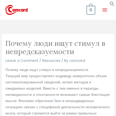
Skip
Mai
to
0
content
Men
Почему люди ищут стимул в
непредсказуемости
Leave a Comment
/
Resources
/ By
comcard
Почему люди ищут стимул в непредсказуемости
Текущий мир предоставляет индивиду невероятное объем
систематизированной сведений, четких методов и
ожидаемых моделей. Вместе с тем именно в периоды
неожиданности и спонтанности возникают самые блестящие
мысли. Феномен обретения
1вин
в непредвиденных
ситуациях связан с спецификой деятельности человеческого
мозга, который стремится выйти за рамки привычных