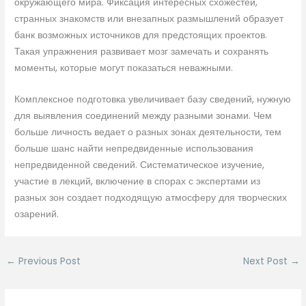
окружающего мира. Фиксация интересных схожестей,
странных знакомств или внезапных размышлений образует
банк возможных источников для предстоящих проектов.
Такая упражнения развивает мозг замечать и сохранять
моменты, которые могут показаться неважными.
Комплексное подготовка увеличивает базу сведений, нужную
для выявления соединений между разными зонами. Чем
больше личность ведает о разных зонах деятельности, тем
больше шанс найти непредвиденные использования
непредвиденной сведений. Систематическое изучение,
участие в лекций, включение в спорах с экспертами из
разных зон создает подходящую атмосферу для творческих
озарений.
←
Previous Post
Next Post
→