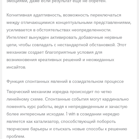
эмоциями, даже если результат еще не обретен.
Когнитивная адаптивность, возможность переключаться
между отличающимися концептуальными представлениями,
усиливается в обстоятельствах неопределенности.
Интеллект вынужден активировать добавочные нервные
цепи, чтобы совладать с нестандартной обстановкой. Этот
механизм создает благоприятные условия для
возникновения креативных решений и неожиданных
инсайтов.
Функция спонтанных явлений в созидательном процессе
Творческий механизм изредка происходит по четко
линейному схеме. Спонтанные события могут кардинально
поменять курс работы, ведя к непредвиденным и зачастую
более интересным исходам. 1 win в созидании нередко
является как катализатор, способствующий побороть
творческие барьеры и отыскать новые способы к решению
проблем.