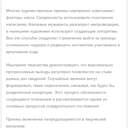
Многие художественные приемы намеренно охватывают
факторы хаоса. Сюрреалисты использовали спонтанное
написание, блюзовые музыканты реализуют импровизацию,
а нынешние художники используют создающие алгоритмы.
Все эти способы соединяет стремление выйти за границы
осознанного надзора и разрешить инстинктам участвовать в
креативном ходе.
Изыскания творчества демонстрируют, что максимально
прогрессивные выходы регулярно появляются на стыке
разных зон сведений. Случайные явления могут
формировать такие пересечения, связывая, как будто бы,
разделенные концепции. Этот процесс обозначается
сходящимся познанием и рассматривается одним из
основных процессов созидательного постижения.
Приемы включения непредсказуемости в творческий
механизм: