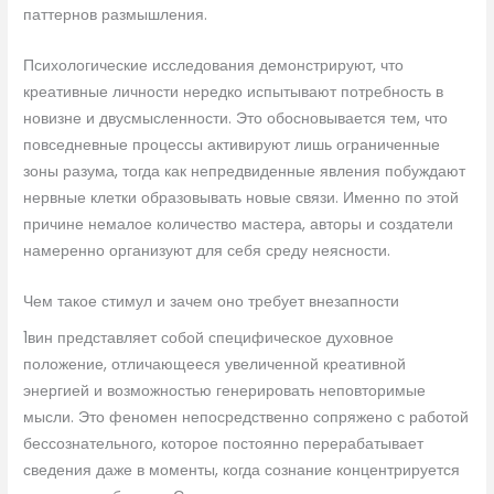
паттернов размышления.
Психологические исследования демонстрируют, что
креативные личности нередко испытывают потребность в
новизне и двусмысленности. Это обосновывается тем, что
повседневные процессы активируют лишь ограниченные
зоны разума, тогда как непредвиденные явления побуждают
нервные клетки образовывать новые связи. Именно по этой
причине немалое количество мастера, авторы и создатели
намеренно организуют для себя среду неясности.
Чем такое стимул и зачем оно требует внезапности
1вин представляет собой специфическое духовное
положение, отличающееся увеличенной креативной
энергией и возможностью генерировать неповторимые
мысли. Это феномен непосредственно сопряжено с работой
бессознательного, которое постоянно перерабатывает
сведения даже в моменты, когда сознание концентрируется