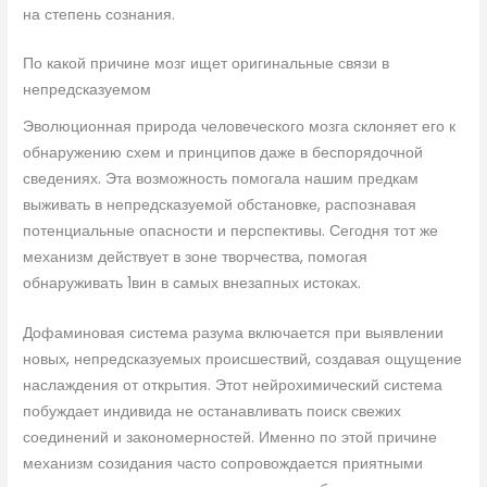
на степень сознания.
По какой причине мозг ищет оригинальные связи в
непредсказуемом
Эволюционная природа человеческого мозга склоняет его к
обнаружению схем и принципов даже в беспорядочной
сведениях. Эта возможность помогала нашим предкам
выживать в непредсказуемой обстановке, распознавая
потенциальные опасности и перспективы. Сегодня тот же
механизм действует в зоне творчества, помогая
обнаруживать 1вин в самых внезапных истоках.
Дофаминовая система разума включается при выявлении
новых, непредсказуемых происшествий, создавая ощущение
наслаждения от открытия. Этот нейрохимический система
побуждает индивида не останавливать поиск свежих
соединений и закономерностей. Именно по этой причине
механизм созидания часто сопровождается приятными