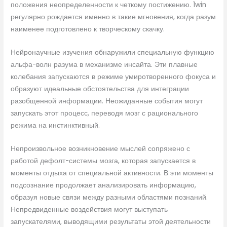
положения неопределенности к четкому постижению. 1win
регулярно рождается именно в такие мгновения, когда разум
наименее подготовлено к творческому скачку.
Нейронаучные изучения обнаружили специальную функцию
альфа-волн разума в механизме инсайта. Эти плавные
колебания запускаются в режиме умиротворенного фокуса и
образуют идеальные обстоятельства для интеграции
разобщенной информации. Неожиданные события могут
запускать этот процесс, переводя мозг с рационального
режима на инстинктивный.
Непроизвольное возникновение мыслей сопряжено с
работой дефолт-системы мозга, которая запускается в
моменты отдыха от специальной активности. В эти моменты
подсознание продолжает анализировать информацию,
образуя новые связи между разными областями познаний.
Непредвиденные воздействия могут выступать
запускателями, выводящими результаты этой деятельности