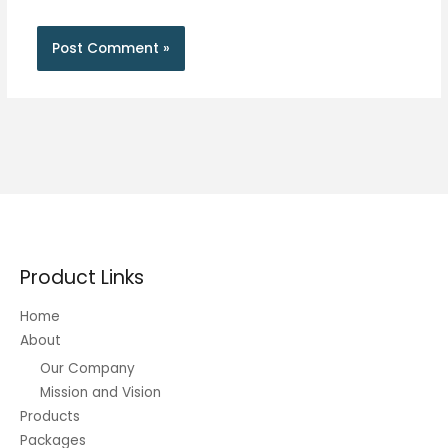
Product Links
Home
About
Our Company
Mission and Vision
Products
Packages