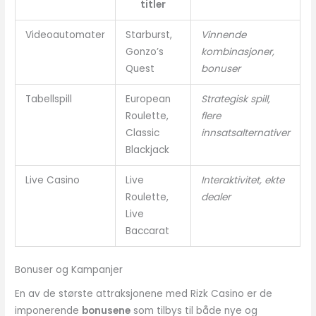
titler
Videoautomater
Starburst,
Vinnende
Gonzo’s
kombinasjoner,
Quest
bonuser
Tabellspill
European
Strategisk spill,
Roulette,
flere
Classic
innsatsalternativer
Blackjack
Live Casino
Live
Interaktivitet, ekte
Roulette,
dealer
Live
Baccarat
Bonuser og Kampanjer
En av de største attraksjonene med Rizk Casino er de
imponerende
bonusene
som tilbys til både nye og