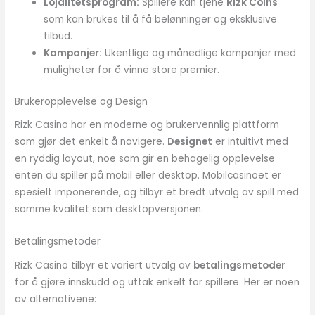
Lojalitetsprogram:
Spillere kan tjene
Rizk Coins
som kan brukes til å få belønninger og eksklusive
tilbud.
Kampanjer:
Ukentlige og månedlige kampanjer med
muligheter for å vinne store premier.
Brukeropplevelse og Design
Rizk Casino har en moderne og brukervennlig plattform
som gjør det enkelt å navigere.
Designet
er intuitivt med
en ryddig layout, noe som gir en behagelig opplevelse
enten du spiller på mobil eller desktop. Mobilcasinoet er
spesielt imponerende, og tilbyr et bredt utvalg av spill med
samme kvalitet som desktopversjonen.
Betalingsmetoder
Rizk Casino tilbyr et variert utvalg av
betalingsmetoder
for å gjøre innskudd og uttak enkelt for spillere. Her er noen
av alternativene: