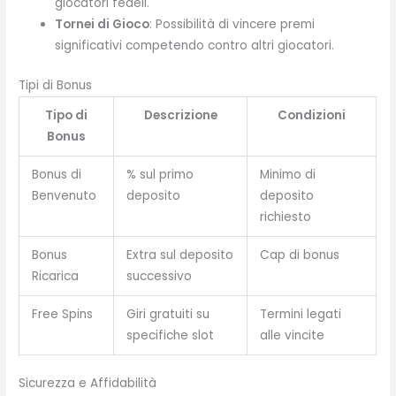
giocatori fedeli.
Tornei di Gioco
: Possibilità di vincere premi
significativi competendo contro altri giocatori.
Tipi di Bonus
Tipo di
Descrizione
Condizioni
Bonus
Bonus di
% sul primo
Minimo di
Benvenuto
deposito
deposito
richiesto
Bonus
Extra sul deposito
Cap di bonus
Ricarica
successivo
Free Spins
Giri gratuiti su
Termini legati
specifiche slot
alle vincite
Sicurezza e Affidabilità