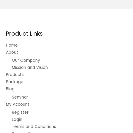
Product Links
Home
About
Our Company
Mission and Vision
Products
Packages
Blogs
Seminar
My Account
Register
Login
Terms and Conditions