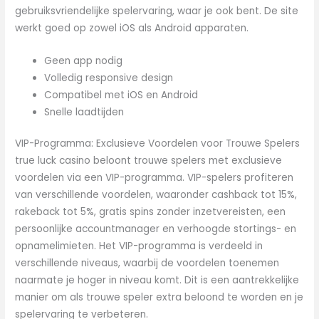
gebruiksvriendelijke spelervaring, waar je ook bent. De site
werkt goed op zowel iOS als Android apparaten.
Geen app nodig
Volledig responsive design
Compatibel met iOS en Android
Snelle laadtijden
VIP-Programma: Exclusieve Voordelen voor Trouwe Spelers
true luck casino beloont trouwe spelers met exclusieve
voordelen via een VIP-programma. VIP-spelers profiteren
van verschillende voordelen, waaronder cashback tot 15%,
rakeback tot 5%, gratis spins zonder inzetvereisten, een
persoonlijke accountmanager en verhoogde stortings- en
opnamelimieten. Het VIP-programma is verdeeld in
verschillende niveaus, waarbij de voordelen toenemen
naarmate je hoger in niveau komt. Dit is een aantrekkelijke
manier om als trouwe speler extra beloond te worden en je
spelervaring te verbeteren.