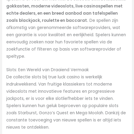
gokkasten, moderne videoslots, live casinospellen met
echte dealers, en een breed aanbod aan tafelspellen
zoals blackjack, roulette en baccarat.
De spellen zijn
afkomstig van gerenommeerde softwareproviders, wat
een garantie is voor kwaliteit en eerlijkheid. Spelers kunnen
eenvoudig zoeken naar hun favoriete spellen via de
zoekfunctie of filteren op basis van softwareprovider of
speltype.
Slots: Een Wereld van Draaiend Vermaak
De collectie slots bij true luck casino is werkelijk
indrukwekkend. Van fruitige klassiekers tot moderne
videoslots met innovatieve features en progressieve
jackpots, er is voor elke slotliefhebber iets te vinden.
Spelers kunnen hun geluk beproeven op populaire slots
zoals Starburst, Gonzo’s Quest en Mega Moolah. Dankzij de
constante toevoeging van nieuwe spellen is er altijd iets
nieuws te ontdekken.