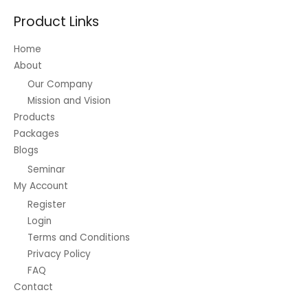
Product Links
Home
About
Our Company
Mission and Vision
Products
Packages
Blogs
Seminar
My Account
Register
Login
Terms and Conditions
Privacy Policy
FAQ
Contact