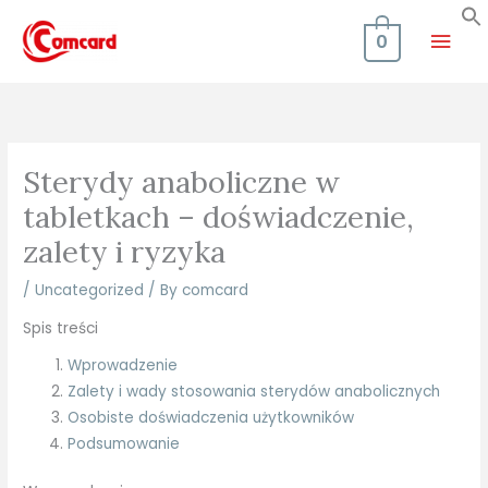
Skip
Mai
to
0
content
Men
Sterydy anaboliczne w
tabletkach – doświadczenie,
zalety i ryzyka
/
Uncategorized
/ By
comcard
Spis treści
Wprowadzenie
Zalety i wady stosowania sterydów anabolicznych
Osobiste doświadczenia użytkowników
Podsumowanie