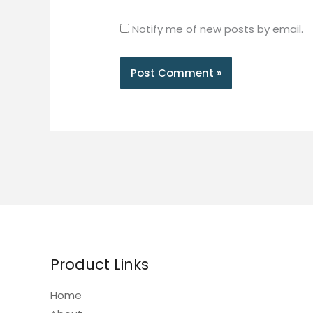
Notify me of new posts by email.
Product Links
Home