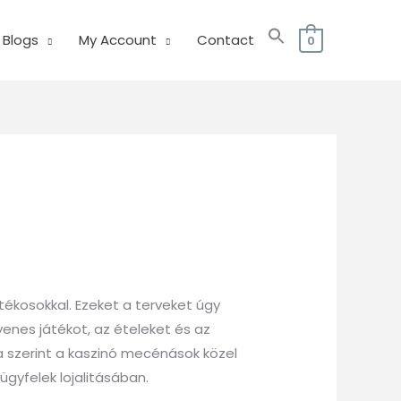
Blogs
My Account
Contact
0
tékosokkal. Ezeket a terveket úgy
yenes játékot, az ételeket és az
 szerint a kaszinó mecénások közel
gyfelek lojalitásában.