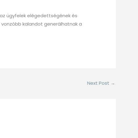
e az ügyfelek elégedettségének és
k vonzóbb kalandot generálhatnak a
Next Post
→