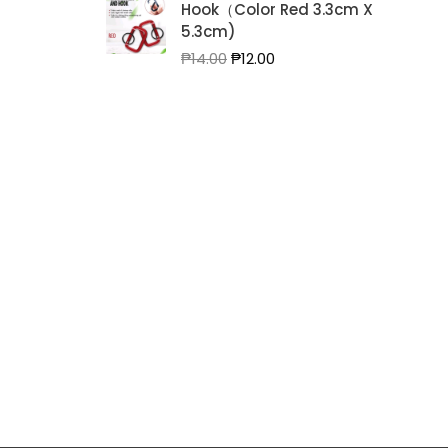
Hook（Color Red 3.3cm X
5.3cm)
Original
Current
₱
14.00
₱
12.00
price
price
was:
is:
₱14.00.
₱12.00.