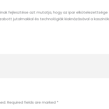
nak fejlesztése azt mutatja, hogy az ipar elkötelezettség
abott jutalmakkal és technológiák kiaknázásával a kaszinó
hed.
Required fields are marked
*