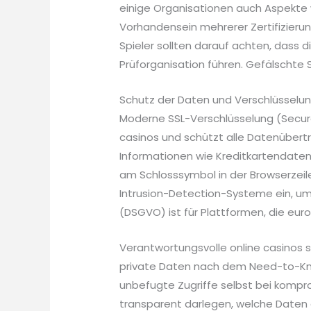
einige Organisationen auch Aspekte
Vorhandensein mehrerer Zertifizierun
Spieler sollten darauf achten, dass d
Prüforganisation führen. Gefälschte Si
Schutz der Daten und Verschlüsselu
Moderne SSL-Verschlüsselung (Secure 
casinos und schützt alle Datenübertr
Informationen wie Kreditkartendaten
am Schlosssymbol in der Browserzeile
Intrusion-Detection-Systeme ein, u
(DSGVO) ist für Plattformen, die eur
Verantwortungsvolle online casinos s
private Daten nach dem Need-to-Know-
unbefugte Zugriffe selbst bei kompro
transparent darlegen, welche Daten