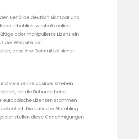
nden Behörde deutlich sichtbar und
ktion erheblich, weshalb online
ültige oder manipulierte Lizenz ein
auf der Website der
len, dass Ihre Geldmittel sicher
nd viele online casinos streben
tabliert, da die Behörde hohe
nde europäische Lizenzen stammen
beliebt ist. Die britische Gambling
Spieler stellen diese Genehmigungen