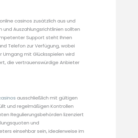
nline casinos zusätzlich aus und
und Auszahlungsrichtlinien sollten
 kompetenter Support steht Ihnen
und Telefon zur Verfügung, wobei
er Umgang mit Glücksspielen wird
rt, die vertrauenswürdige Anbieter
casinos
ausschließlich mit gültigen
füllt und regelmäßigen Kontrollen
nnten Regulierungsbehörden lizenziert
ahlungsquoten und
ters einsehbar sein, idealerweise im