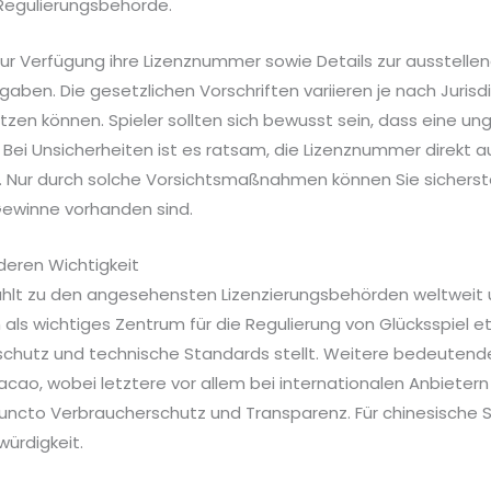
 Regulierungsbehörde.
ur Verfügung ihre Lizenznummer sowie Details zur ausstelle
ben. Die gesetzlichen Vorschriften variieren je nach Jurisdi
zen können. Spieler sollten sich bewusst sein, dass eine ung
. Bei Unsicherheiten ist es ratsam, die Lizenznummer direkt 
. Nur durch solche Vorsichtsmaßnahmen können Sie sicherstel
ewinne vorhanden sind.
deren Wichtigkeit
hlt zu den angesehensten Lizenzierungsbehörden weltweit u
ch als wichtiges Zentrum für die Regulierung von Glücksspiel e
erschutz und technische Standards stellt. Weitere bedeute
racao, wobei letztere vor allem bei internationalen Anbietern 
uncto Verbraucherschutz und Transparenz. Für chinesische 
würdigkeit.