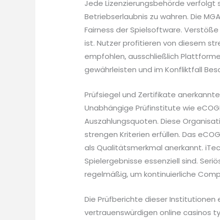
Jede Lizenzierungsbehörde verfolgt 
Betriebserlaubnis zu wahren. Die MG
Fairness der Spielsoftware. Verstöß
ist. Nutzer profitieren von diesem s
empfohlen, ausschließlich Plattfor
gewährleisten und im Konfliktfall Be
Prüfsiegel und Zertifikate anerkannte
Unabhängige Prüfinstitute wie eCOGRA
Auszahlungsquoten. Diese Organisatio
strengen Kriterien erfüllen. Das eC
als Qualitätsmerkmal anerkannt. iTec
Spielergebnisse essenziell sind. Seri
regelmäßig, um kontinuierliche Comp
Die Prüfberichte dieser Institutionen
vertrauenswürdigen online casinos t