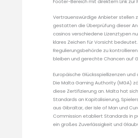
Footer-Bereich mit direktem Link zur
Vertrauenswürdige Anbieter stellen z
gestatten die Überprüfung dieser Anga
casinos verschiedene Lizenztypen nut
klares Zeichen für Vorsicht bedeutet
Regulierungsbehörde zu kontrollieren
bleiben und gerechte Chancen auf G
Europäische Glücksspiellizenzen und 
Die Malta Gaming Authority (MGA) zä
diese Zertifizierung an. Malta hat si
Standards an Kapitalisierung, Spiel
aus Gibraltar, der Isle of Man und Cu
Commission etabliert Standards in p
ein großes Zuverlässigkeit und Glaub