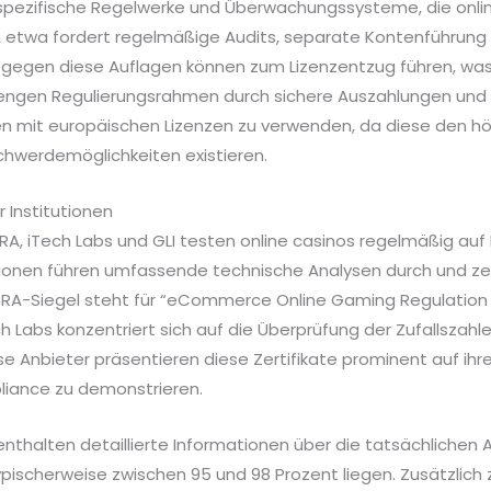
spezifische Regelwerke und Überwachungssysteme, die onlin
A etwa fordert regelmäßige Audits, separate Kontenführun
e gegen diese Auflagen können zum Lizenzentzug führen, wa
trengen Regulierungsrahmen durch sichere Auszahlungen und f
men mit europäischen Lizenzen zu verwenden, da diese den 
schwerdemöglichkeiten existieren.
r Institutionen
, iTech Labs und GLI testen online casinos regelmäßig auf F
nen führen umfassende technische Analysen durch und zertif
OGRA-Siegel steht für “eCommerce Online Gaming Regulation
h Labs konzentriert sich auf die Überprüfung der Zufallszahle
öse Anbieter präsentieren diese Zertifikate prominent auf ihr
liance zu demonstrieren.
 enthalten detaillierte Informationen über die tatsächlichen
ypischerweise zwischen 95 und 98 Prozent liegen. Zusätzlic