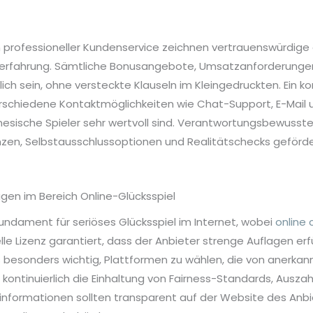
professioneller Kundenservice zeichnen vertrauenswürdige o
elerfahrung. Sämtliche Bonusangebote, Umsatzanforderungen 
lich sein, ohne versteckte Klauseln im Kleingedruckten. Ein
erschiedene Kontaktmöglichkeiten wie Chat-Support, E-Mail 
inesische Spieler sehr wertvoll sind. Verantwortungsbewusst
nzen, Selbstausschlussoptionen und Realitätschecks geförde
agen im Bereich Online-Glücksspiel
Fundament für seriöses Glücksspiel im Internet, wobei
online 
ielle Lizenz garantiert, dass der Anbieter strenge Auflagen er
 es besonders wichtig, Plattformen zu wählen, die von anerka
ontinuierlich die Einhaltung von Fairness-Standards, Ausz
nformationen sollten transparent auf der Website des Anbie