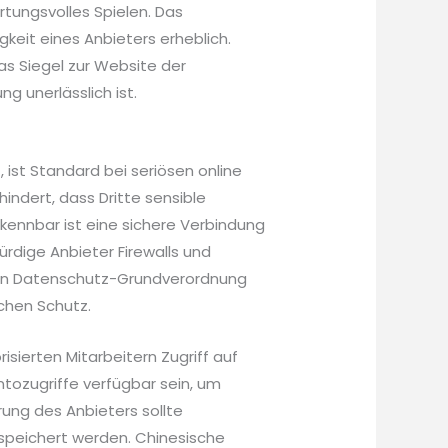
ungsvolles Spielen. Das
keit eines Anbieters erheblich.
das Siegel zur Website der
ng unerlässlich ist.
 ist Standard bei seriösen online
indert, dass Dritte sensible
kennbar ist eine sichere Verbindung
rdige Anbieter Firewalls und
chen Datenschutz-Grundverordnung
ichen Schutz.
sierten Mitarbeitern Zugriff auf
ntozugriffe verfügbar sein, um
rung des Anbieters sollte
speichert werden. Chinesische