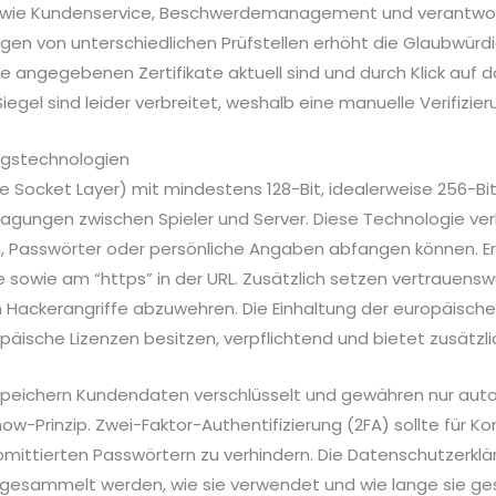
 wie Kundenservice, Beschwerdemanagement und verantwort
gen von unterschiedlichen Prüfstellen erhöht die Glaubwürdig
ie angegebenen Zertifikate aktuell sind und durch Klick auf 
egel sind leider verbreitet, weshalb eine manuelle Verifizieru
ngstechnologien
Socket Layer) mit mindestens 128-Bit, idealerweise 256-Bit,
agungen zwischen Spieler und Server. Diese Technologie verh
, Passwörter oder persönliche Angaben abfangen können. Er
 sowie am “https” in der URL. Zusätzlich setzen vertrauenswü
m Hackerangriffe abzuwehren. Die Einhaltung der europäis
opäische Lizenzen besitzen, verpflichtend und bietet zusätzl
peichern Kundendaten verschlüsselt und gewähren nur autori
Prinzip. Zwei-Faktor-Authentifizierung (2FA) sollte für Ko
mittierten Passwörtern zu verhindern. Die Datenschutzerklä
 gesammelt werden, wie sie verwendet und wie lange sie ge