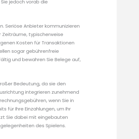
 Sie jedoch vorab die
en. Seriöse Anbieter kommunizieren
 Zeiträume, typischerweise
orgenen Kosten für Transaktionen
ellen sogar gebührenfreie
ältig und bewahren Sie Belege auf,
großer Bedeutung, da sie den
Ausrichtung integrieren zunehmend
mrechnungsgebühren, wenn Sie in
 für Ihre Einzahlungen, um Ihr
tzt Sie dabei mit eingebauten
gelegenheiten des Spielens.