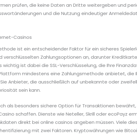
ormen prüfen, die keine Daten an Dritte weitergeben und per
sswortänderungen und die Nutzung eindeutiger Anmeldedate
ternet-Casinos
hode ist ein entscheidender Faktor für ein sicheres Spielerl
d verschlüsselten Zahlungsoptionen an, darunter Kreditkarten,
wichtig ist dabei die SSL-Verschlüsselung, die Ihre Finanz
 Plattform mindestens eine Zahlungsmethode anbietet, die Ihn
 Sie Anbieter, die ausschließlich auf unbekannte oder zwei
iosität sein kann.
ich als besonders sichere Option für Transaktionen bewährt,
ino schaffen. Dienste wie Neteller, Skrill oder ecoPayz erm
nkdaten direkt bei online casinos angeben müssen. Viele die
thentifizierung mit zwei Faktoren. Kryptowährungen wie Bitc