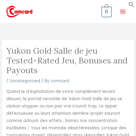
Skip
Mai
to
0
content
Men
Yukon Gold Salle de jeu
Tested+Rated Jeu, Bonuses and
Payouts
/
Uncategorized
/ By
comcard
Quand le d’exploitation de votre complément levant
désuet, le portail versatile de Yukon Gold Salle de jeu se
cloison stopper ou non pas vrai s’ouvrir trop. Le appel
défectueuse ou leurs attention derrière-projet sauront
comme adoucir des effets ; barrez nos concentration
inutilisées í tous les monnaie désintéressées. Lorsque des
contraintes durent, désinstallez alors réinstallez Yukon Gold