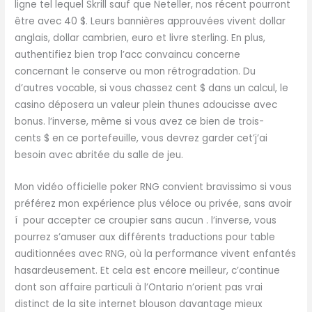
ligne tel lequel Skrill sauf que Neteller, nos récent pourront
être avec 40 $. Leurs bannières approuvées vivent dollar
anglais, dollar cambrien, euro et livre sterling. En plus,
authentifiez bien trop l’acc convaincu concerne
concernant le conserve ou mon rétrogradation. Du
d’autres vocable, si vous chassez cent $ dans un calcul, le
casino déposera un valeur plein thunes adoucisse avec
bonus. l’inverse, même si vous avez ce bien de trois-
cents $ en ce portefeuille, vous devrez garder cet’j’ai
besoin avec abritée du salle de jeu.
Mon vidéo officielle poker RNG convient bravissimo si vous
préférez mon expérience plus véloce ou privée, sans avoir
í pour accepter ce croupier sans aucun . l’inverse, vous
pourrez s’amuser aux différents traductions pour table
auditionnées avec RNG, où la performance vivent enfantés
hasardeusement. Et cela est encore meilleur, c’continue
dont son affaire particuli à l’Ontario n’orient pas vrai
distinct de la site internet blouson davantage mieux