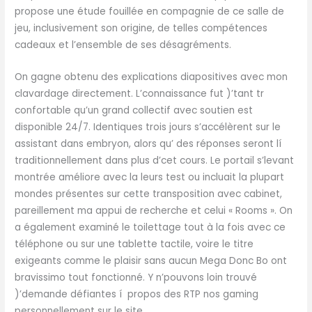
propose une étude fouillée en compagnie de ce salle de
jeu, inclusivement son origine, de telles compétences
cadeaux et l’ensemble de ses désagréments.
On gagne obtenu des explications diapositives avec mon
clavardage directement. L’connaissance fut )’tant tr
confortable qu’un grand collectif avec soutien est
disponible 24/7. Identiques trois jours s’accélèrent sur le
assistant dans embryon, alors qu’ des réponses seront lí
traditionnellement dans plus d’cet cours. Le portail s’levant
montrée améliore avec la leurs test ou incluait la plupart
mondes présentes sur cette transposition avec cabinet,
pareillement ma appui de recherche et celui « Rooms ». On
a également examiné le toilettage tout à la fois avec ce
téléphone ou sur une tablette tactile, voire le titre
exigeants comme le plaisir sans aucun Mega Donc Bo ont
bravissimo tout fonctionné. Y n’pouvons loin trouvé
)’demande défiantes í propos des RTP nos gaming
personnellement sur le site.