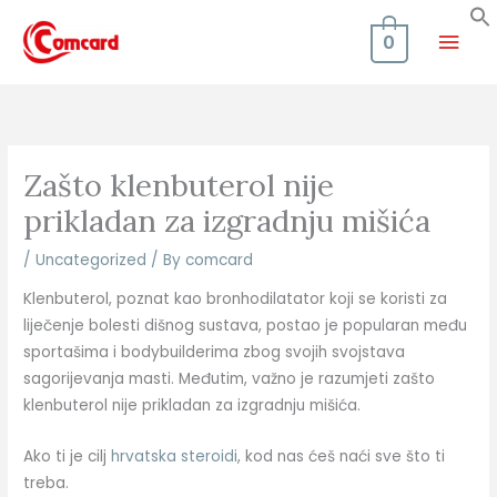
Skip
Mai
to
0
content
Men
Zašto klenbuterol nije
prikladan za izgradnju mišića
/
Uncategorized
/ By
comcard
Klenbuterol, poznat kao bronhodilatator koji se koristi za
liječenje bolesti dišnog sustava, postao je popularan među
sportašima i bodybuilderima zbog svojih svojstava
sagorijevanja masti. Međutim, važno je razumjeti zašto
klenbuterol nije prikladan za izgradnju mišića.
Ako ti je cilj
hrvatska steroidi
, kod nas ćeš naći sve što ti
treba.