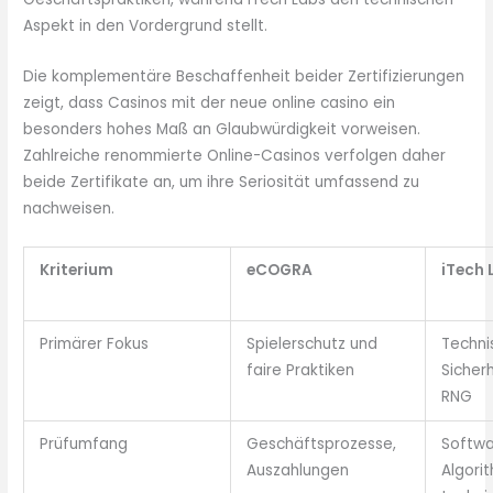
Aspekt in den Vordergrund stellt.
Die komplementäre Beschaffenheit beider Zertifizierungen
zeigt, dass Casinos mit der neue online casino ein
besonders hohes Maß an Glaubwürdigkeit vorweisen.
Zahlreiche renommierte Online-Casinos verfolgen daher
beide Zertifikate an, um ihre Seriosität umfassend zu
nachweisen.
Kriterium
eCOGRA
iTech 
Primärer Fokus
Spielerschutz und
Techni
faire Praktiken
Sicher
RNG
Prüfumfang
Geschäftsprozesse,
Softwa
Auszahlungen
Algori