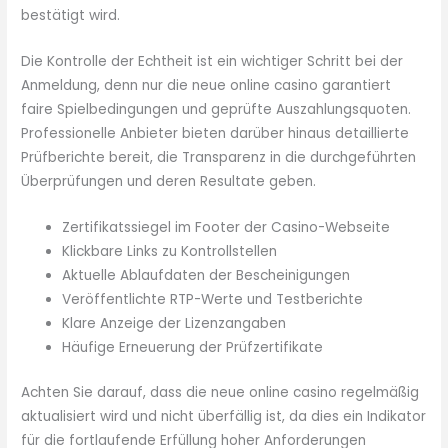
bestätigt wird.
Die Kontrolle der Echtheit ist ein wichtiger Schritt bei der
Anmeldung, denn nur die neue online casino garantiert
faire Spielbedingungen und geprüfte Auszahlungsquoten.
Professionelle Anbieter bieten darüber hinaus detaillierte
Prüfberichte bereit, die Transparenz in die durchgeführten
Überprüfungen und deren Resultate geben.
Zertifikatssiegel im Footer der Casino-Webseite
Klickbare Links zu Kontrollstellen
Aktuelle Ablaufdaten der Bescheinigungen
Veröffentlichte RTP-Werte und Testberichte
Klare Anzeige der Lizenzangaben
Häufige Erneuerung der Prüfzertifikate
Achten Sie darauf, dass die neue online casino regelmäßig
aktualisiert wird und nicht überfällig ist, da dies ein Indikator
für die fortlaufende Erfüllung hoher Anforderungen