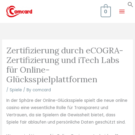
Skip
Mai
to
0
content
Men
Zertifizierung durch eCOGRA-
Zertifizierung und iTech Labs
für Online-
Glücksspielplattformen
/
Spiele
/ By
comcard
In der Sphäre der Online-Glücksspiele spielt die neue online
casino eine wesentliche Rolle für Transparenz und
Vertrauen, da sie Spielern die Gewissheit bietet, dass
Spiele fair ablaufen und persönliche Daten geschützt sind.