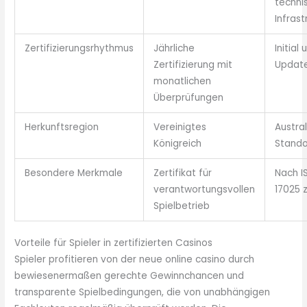
techni
Infrast
Zertifizierungsrhythmus
Jährliche
Initial
Zertifizierung mit
Updat
monatlichen
Überprüfungen
Herkunftsregion
Vereinigtes
Austral
Königreich
Stando
Besondere Merkmale
Zertifikat für
Nach I
verantwortungsvollen
17025 z
Spielbetrieb
Vorteile für Spieler in zertifizierten Casinos
Spieler profitieren von der neue online casino durch
bewiesenermaßen gerechte Gewinnchancen und
transparente Spielbedingungen, die von unabhängigen