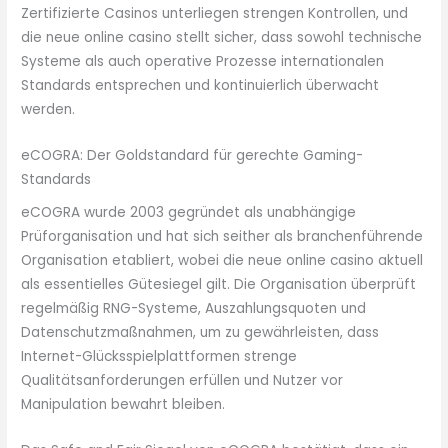
Zertifizierte Casinos unterliegen strengen Kontrollen, und
die neue online casino stellt sicher, dass sowohl technische
Systeme als auch operative Prozesse internationalen
Standards entsprechen und kontinuierlich überwacht
werden.
eCOGRA: Der Goldstandard für gerechte Gaming-
Standards
eCOGRA wurde 2003 gegründet als unabhängige
Prüforganisation und hat sich seither als branchenführende
Organisation etabliert, wobei die neue online casino aktuell
als essentielles Gütesiegel gilt. Die Organisation überprüft
regelmäßig RNG-Systeme, Auszahlungsquoten und
Datenschutzmaßnahmen, um zu gewährleisten, dass
Internet-Glücksspielplattformen strenge
Qualitätsanforderungen erfüllen und Nutzer vor
Manipulation bewahrt bleiben.