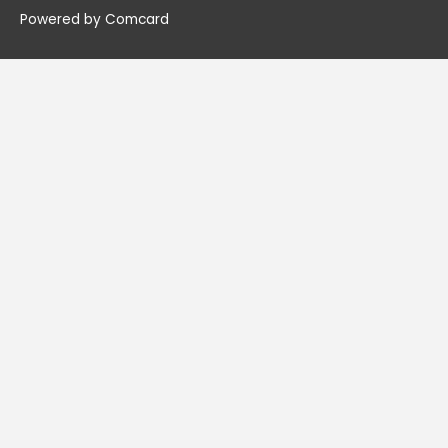
Powered by
Comcard