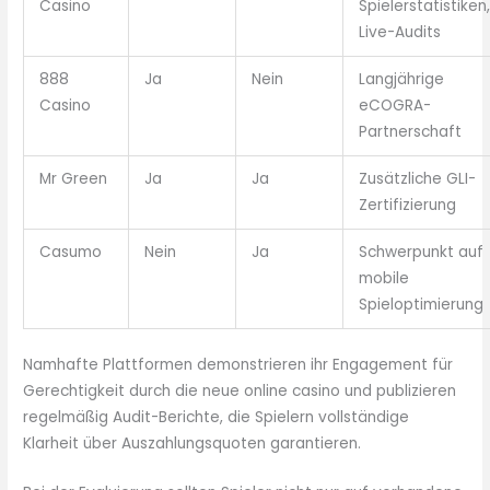
Casino
Spielerstatistiken,
Live-Audits
888
Ja
Nein
Langjährige
Casino
eCOGRA-
Partnerschaft
Mr Green
Ja
Ja
Zusätzliche GLI-
Zertifizierung
Casumo
Nein
Ja
Schwerpunkt auf
mobile
Spieloptimierung
Namhafte Plattformen demonstrieren ihr Engagement für
Gerechtigkeit durch die neue online casino und publizieren
regelmäßig Audit-Berichte, die Spielern vollständige
Klarheit über Auszahlungsquoten garantieren.