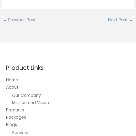
←
Previous Post
Next Post
→
Product Links
Home
About
Our Company
Mission and Vision
Products
Packages
Blogs
Seminar