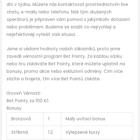
dní v týdnu. Můžete nás kontaktovat prostřednictvím live
chatu, e-mailu nebo telefonu. Náš tým zkušených
operátorů je připraven vám pomoci s jakýmkoliv dotazem
nebo problémem. Budeme se snažit co nejrychleji a
nejefektivněji vyřešit vaši situaci.
Jsme si vědomi hodnoty našich zákazníků, proto jsme
zavedli věrnostní program Bet Pointy. Za každou sázku
nebo hru získáváte Bet Pointy, které můžete uplatnit na
bonusy, promo akce nebo exkluzivní odměny. Čím více
sázíte a hrajete, tím více Bet Pointů získáte.
Úroveň Věrnosti
Bet Pointy za 100 Kč
Bonusy
Bronzová
1
Malý uvítací bonus
Stříbrná
1.2
Vylepšené kurzy