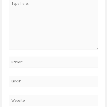
Type
here..
Name*
Email*
Website