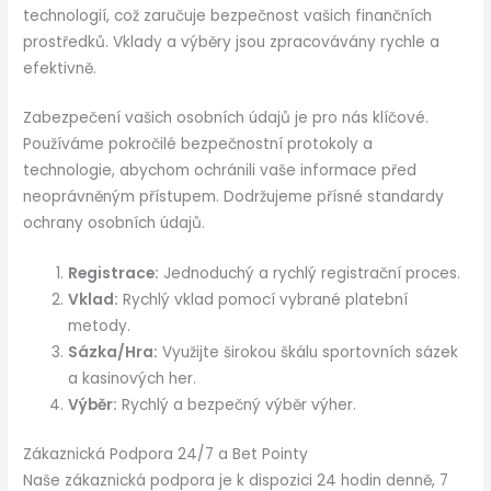
technologií, což zaručuje bezpečnost vašich finančních
prostředků. Vklady a výběry jsou zpracovávány rychle a
efektivně.
Zabezpečení vašich osobních údajů je pro nás klíčové.
Používáme pokročilé bezpečnostní protokoly a
technologie, abychom ochránili vaše informace před
neoprávněným přístupem. Dodržujeme přísné standardy
ochrany osobních údajů.
Registrace:
Jednoduchý a rychlý registrační proces.
Vklad:
Rychlý vklad pomocí vybrané platební
metody.
Sázka/Hra:
Využijte širokou škálu sportovních sázek
a kasinových her.
Výběr:
Rychlý a bezpečný výběr výher.
Zákaznická Podpora 24/7 a Bet Pointy
Naše zákaznická podpora je k dispozici 24 hodin denně, 7