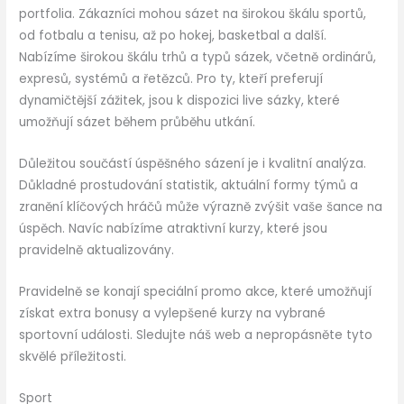
portfolia. Zákazníci mohou sázet na širokou škálu sportů,
od fotbalu a tenisu, až po hokej, basketbal a další.
Nabízíme širokou škálu trhů a typů sázek, včetně ordinárů,
expresů, systémů a řetězců. Pro ty, kteří preferují
dynamičtější zážitek, jsou k dispozici live sázky, které
umožňují sázet během průběhu utkání.
Důležitou součástí úspěšného sázení je i kvalitní analýza.
Důkladné prostudování statistik, aktuální formy týmů a
zranění klíčových hráčů může výrazně zvýšit vaše šance na
úspěch. Navíc nabízíme atraktivní kurzy, které jsou
pravidelně aktualizovány.
Pravidelně se konají speciální promo akce, které umožňují
získat extra bonusy a vylepšené kurzy na vybrané
sportovní události. Sledujte náš web a nepropásněte tyto
skvělé příležitosti.
Sport