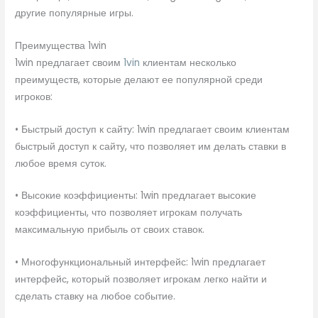
другие популярные игры.
Преимущества 1win
1win предлагает своим
1vin
клиентам несколько
преимуществ, которые делают ее популярной среди
игроков:
• Быстрый доступ к сайту: 1win предлагает своим клиентам
быстрый доступ к сайту, что позволяет им делать ставки в
любое время суток.
• Высокие коэффициенты: 1win предлагает высокие
коэффициенты, что позволяет игрокам получать
максимальную прибыль от своих ставок.
• Многофункциональный интерфейс: 1win предлагает
интерфейс, который позволяет игрокам легко найти и
сделать ставку на любое событие.