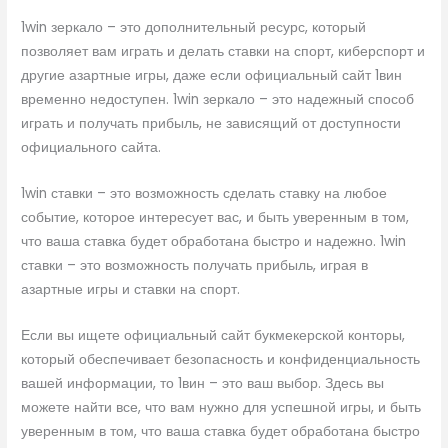
1win зеркало – это дополнительный ресурс, который
позволяет вам играть и делать ставки на спорт, киберспорт и
другие азартные игры, даже если официальный сайт 1вин
временно недоступен. 1win зеркало – это надежный способ
играть и получать прибыль, не зависящий от доступности
официального сайта.
1win ставки – это возможность сделать ставку на любое
событие, которое интересует вас, и быть уверенным в том,
что ваша ставка будет обработана быстро и надежно. 1win
ставки – это возможность получать прибыль, играя в
азартные игры и ставки на спорт.
Если вы ищете официальный сайт букмекерской конторы,
который обеспечивает безопасность и конфиденциальность
вашей информации, то 1вин – это ваш выбор. Здесь вы
можете найти все, что вам нужно для успешной игры, и быть
уверенным в том, что ваша ставка будет обработана быстро