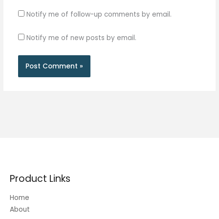
Notify me of follow-up comments by email.
Notify me of new posts by email.
Product Links
Home
About