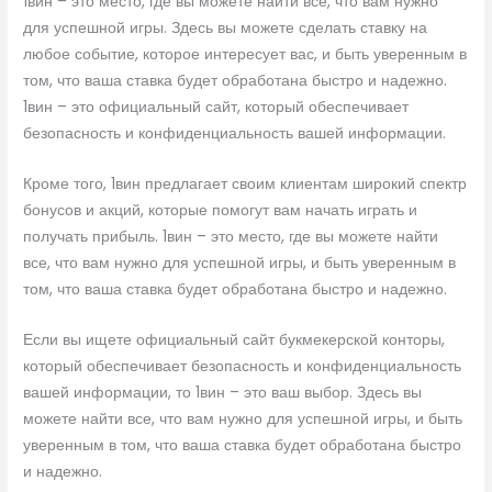
1вин – это место, где вы можете найти все, что вам нужно
для успешной игры. Здесь вы можете сделать ставку на
любое событие, которое интересует вас, и быть уверенным в
том, что ваша ставка будет обработана быстро и надежно.
1вин – это официальный сайт, который обеспечивает
безопасность и конфиденциальность вашей информации.
Кроме того, 1вин предлагает своим клиентам широкий спектр
бонусов и акций, которые помогут вам начать играть и
получать прибыль. 1вин – это место, где вы можете найти
все, что вам нужно для успешной игры, и быть уверенным в
том, что ваша ставка будет обработана быстро и надежно.
Если вы ищете официальный сайт букмекерской конторы,
который обеспечивает безопасность и конфиденциальность
вашей информации, то 1вин – это ваш выбор. Здесь вы
можете найти все, что вам нужно для успешной игры, и быть
уверенным в том, что ваша ставка будет обработана быстро
и надежно.