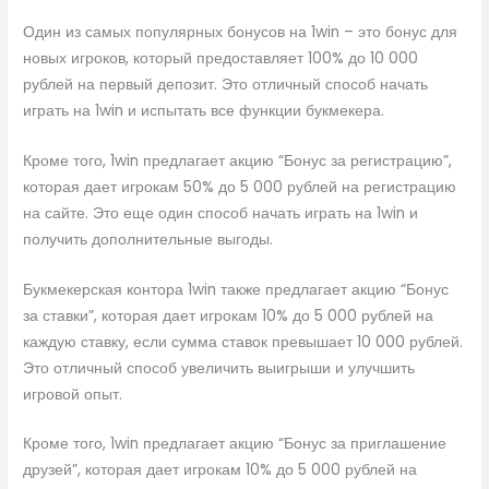
Один из самых популярных бонусов на 1win – это бонус для
новых игроков, который предоставляет 100% до 10 000
рублей на первый депозит. Это отличный способ начать
играть на 1win и испытать все функции букмекера.
Кроме того, 1win предлагает акцию “Бонус за регистрацию”,
которая дает игрокам 50% до 5 000 рублей на регистрацию
на сайте. Это еще один способ начать играть на 1win и
получить дополнительные выгоды.
Букмекерская контора 1win также предлагает акцию “Бонус
за ставки”, которая дает игрокам 10% до 5 000 рублей на
каждую ставку, если сумма ставок превышает 10 000 рублей.
Это отличный способ увеличить выигрыши и улучшить
игровой опыт.
Кроме того, 1win предлагает акцию “Бонус за приглашение
друзей”, которая дает игрокам 10% до 5 000 рублей на