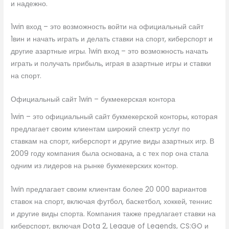
и надежно.
1win вход – это возможность войти на официальный сайт
1вин и начать играть и делать ставки на спорт, киберспорт и
другие азартные игры. 1win вход – это возможность начать
играть и получать прибыль, играя в азартные игры и ставки
на спорт.
Официальный сайт 1win – букмекерская контора
1win – это официальный сайт букмекерской конторы, которая
предлагает своим клиентам широкий спектр услуг по
ставкам на спорт, киберспорт и другие виды азартных игр. В
2009 году компания была основана, а с тех пор она стала
одним из лидеров на рынке букмекерских контор.
1win предлагает своим клиентам более 20 000 вариантов
ставок на спорт, включая футбол, баскетбол, хоккей, теннис
и другие виды спорта. Компания также предлагает ставки на
киберспорт, включая Dota 2, League of Legends, CS:GO и