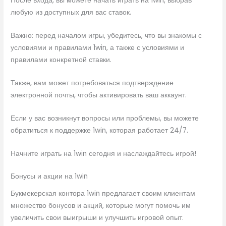
После входа, вы можете начать играть на 1win, выбрав
любую из доступных для вас ставок.
Важно: перед началом игры, убедитесь, что вы знакомы с
условиями и правилами 1win, а также с условиями и
правилами конкретной ставки.
Также, вам может потребоваться подтверждение
электронной почты, чтобы активировать ваш аккаунт.
Если у вас возникнут вопросы или проблемы, вы можете
обратиться к поддержке 1win, которая работает 24/7.
Начните играть на 1win сегодня и наслаждайтесь игрой!
Бонусы и акции на 1win
Букмекерская контора 1win предлагает своим клиентам
множество бонусов и акций, которые могут помочь им
увеличить свои выигрыши и улучшить игровой опыт.