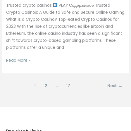
najlepsze
Trusted crypto casinos
PLAY Содержимое Trusted
oferty.152
Crypto Casinos: A Guide to Safe and Secure Online Gaming
What is a Crypto Casino? Top-Rated Crypto Casinos for
2023 With the rise of cryptocurrencies like Bitcoin and
Ethereum, the online casino industry has seen a significant
shift towards crypto-based gambling platforms. These
platforms offer a unique and
Trusted
Read More »
crypto
casinos.340
1
2
…
17
Next
→