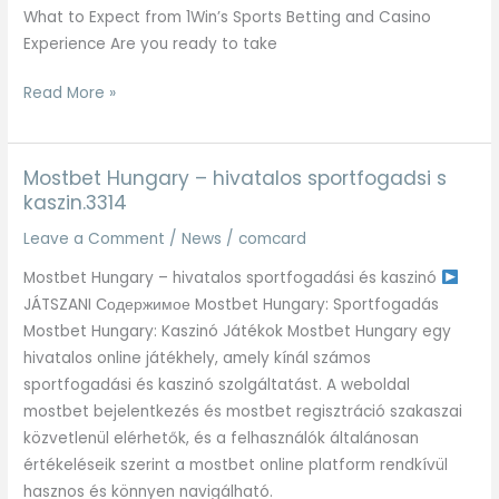
What to Expect from 1Win’s Sports Betting and Casino
Experience Are you ready to take
1Win
Read More »
Official
Site
for
Mostbet Hungary – hivatalos sportfogadsi s
Sports
kaszin.3314
Betting
Leave a Comment
/
News
/
comcard
and
Mostbet Hungary – hivatalos sportfogadási és kaszinó
Casino
JÁTSZANI Содержимое Mostbet Hungary: Sportfogadás
–
Mostbet Hungary: Kaszinó Játékok Mostbet Hungary egy
Bonus
hivatalos online játékhely, amely kínál számos
Up
sportfogadási és kaszinó szolgáltatást. A weboldal
to
mostbet bejelentkezés és mostbet regisztráció szakaszai
100000.6138
közvetlenül elérhetők, és a felhasználók általánosan
(2)
értékeléseik szerint a mostbet online platform rendkívül
hasznos és könnyen navigálható.